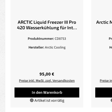
ARCTIC Liquid Freezer III Pro
Arctic 
420 Wasserkühlung für Intel
und AMD Prozessoren,
3x140mm Lüfter
Produktnummer:
CD8753
P
Hersteller:
Arctic Cooling
H
Regulärer Preis:
95,00 €
Preise inkl. MwSt. zzgl. Versandkosten
Preise i
In den Warenkorb
🟢 Artikel ist vorrätig
