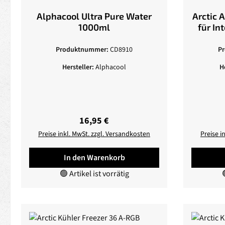
Alphacool Ultra Pure Water
Arctic 
1000ml
für In
Produktnummer:
CD8910
P
Hersteller:
Alphacool
H
Regulärer Preis:
16,95 €
Preise inkl. MwSt. zzgl. Versandkosten
Preise i
In den Warenkorb
🟢 Artikel ist vorrätig
