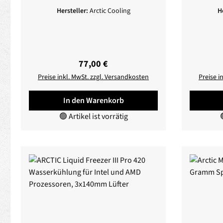
Hersteller:
Arctic Cooling
H
Regulärer Preis:
77,00 €
Preise inkl. MwSt. zzgl. Versandkosten
Preise i
In den Warenkorb
🟢 Artikel ist vorrätig
