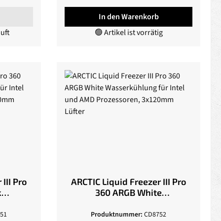
In den Warenkorb
auft
🟢 Artikel ist vorrätig
III Pro
ARCTIC Liquid Freezer III Pro
k
360 ARGB White
tel und
Wasserkühlung für Intel und
x120mm
AMD Prozessoren, 3x120mm
51
Produktnummer:
CD8752