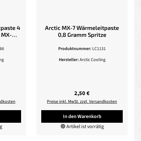
tpaste 4
Arctic MX-7 Wärmeleitpaste
x MX-
0,8 Gramm Spritze
66
Produktnummer:
LC1131
ng
Hersteller:
Arctic Cooling
reis:
Regulärer Preis:
2,50 €
andkosten
Preise inkl. MwSt. zzgl. Versandkosten
In den Warenkorb
ig
🟢 Artikel ist vorrätig