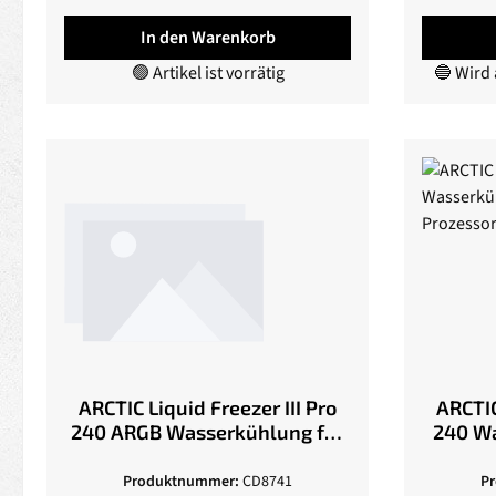
In den Warenkorb
🟢 Artikel ist vorrätig
🔵 Wird
ARCTIC Liquid Freezer III Pro
ARCTIC
240 ARGB Wasserkühlung für
240 Wa
Intel und AMD Prozessoren,
und
2x120mm Lüfter
Produktnummer:
CD8741
P