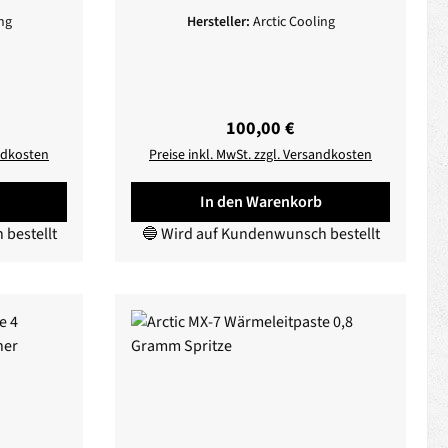
Lüfter
ng
Hersteller:
Arctic Cooling
eis:
Regulärer Preis:
100,00 €
andkosten
Preise inkl. MwSt. zzgl. Versandkosten
In den Warenkorb
bestellt
🔵 Wird auf Kundenwunsch bestellt