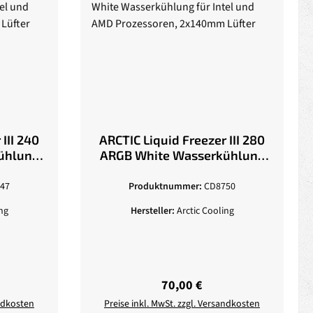
III 240
ARCTIC Liquid Freezer III 280
ühlung
ARGB White Wasserkühlung
MD
für Intel und AMD
 Lüfter
Prozessoren, 2x140mm Lüfter
47
Produktnummer:
CD8750
ng
Hersteller:
Arctic Cooling
eis:
Regulärer Preis:
70,00 €
andkosten
Preise inkl. MwSt. zzgl. Versandkosten