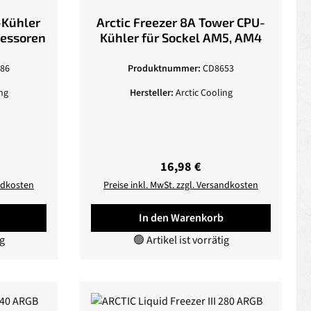
-Kühler
Arctic Freezer 8A Tower CPU-
zessoren
Kühler für Sockel AM5, AM4
86
Produktnummer:
CD8653
ng
Hersteller:
Arctic Cooling
eis:
Regulärer Preis:
16,98 €
andkosten
Preise inkl. MwSt. zzgl. Versandkosten
In den Warenkorb
ig
🟢 Artikel ist vorrätig