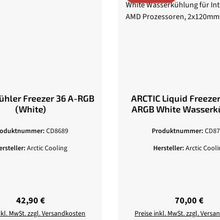
Kühler Freezer 36 A-RGB
ARCTIC Liquid Freezer 
(White)
ARGB White Wasserk
für Intel und A
Prozessoren, 2x120mm
roduktnummer:
CD8689
Produktnummer:
CD87
ersteller:
Arctic Cooling
Hersteller:
Arctic Cooli
Regulärer Preis:
Regulärer Pr
42,90 €
70,00 €
nkl. MwSt. zzgl. Versandkosten
Preise inkl. MwSt. zzgl. Vers