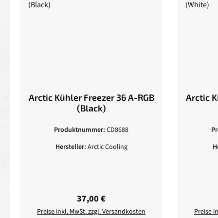
Arctic Kühler Freezer 36 A-RGB
Arctic 
(Black)
Produktnummer:
CD8688
P
Hersteller:
Arctic Cooling
H
Regulärer Preis:
37,00 €
Preise inkl. MwSt. zzgl. Versandkosten
Preise i