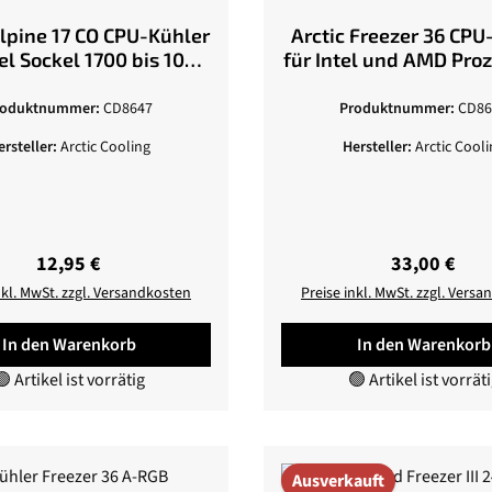
Alpine 17 CO CPU-Kühler
Arctic Freezer 36 CPU
tel Sockel 1700 bis 100
für Intel und AMD Pro
Watt
roduktnummer:
CD8647
Produktnummer:
CD86
ersteller:
Arctic Cooling
Hersteller:
Arctic Cooli
Regulärer Preis:
Regulärer Pr
12,95 €
33,00 €
nkl. MwSt. zzgl. Versandkosten
Preise inkl. MwSt. zzgl. Vers
In den Warenkorb
In den Warenkorb
 Artikel ist vorrätig
🟢 Artikel ist vorrät
Ausverkauft