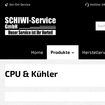
Vor-Ort-Service
Hotline: 0
 Hauptinhalt springen
Zur Suche springen
Zur Hauptnavigation springen
Home
Produkte
Hersteller
CPU & Kühler