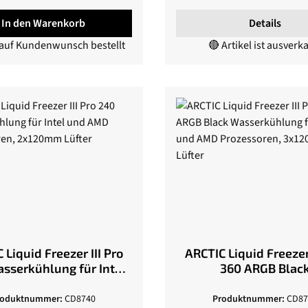
In den Warenkorb
Details
 auf Kundenwunsch bestellt
🔴 Artikel ist ausverk
 Liquid Freezer III Pro
ARCTIC Liquid Freezer 
sserkühlung für Intel
360 ARGB Blac
 AMD Prozessoren,
Wasserkühlung für In
2x120mm Lüfter
AMD Prozessoren, 3
roduktnummer:
CD8740
Produktnummer:
CD87