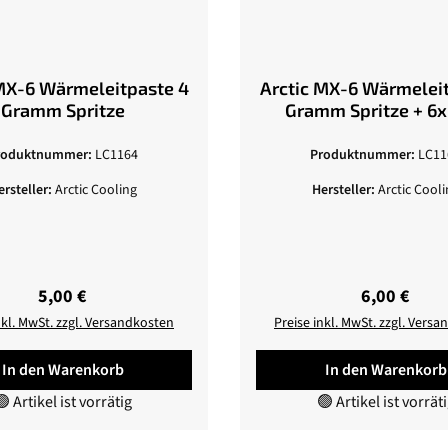
MX-6 Wärmeleitpaste 4
Arctic MX-6 Wärmelei
Gramm Spritze
Gramm Spritze + 6
Cleaner
roduktnummer:
LC1164
Produktnummer:
LC11
ersteller:
Arctic Cooling
Hersteller:
Arctic Cooli
Regulärer Preis:
Regulärer P
5,00 €
6,00 €
nkl. MwSt. zzgl. Versandkosten
Preise inkl. MwSt. zzgl. Vers
In den Warenkorb
In den Warenkorb
 Artikel ist vorrätig
🟢 Artikel ist vorrät