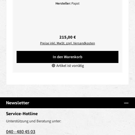
Hersteller:
Papst
Regulärer Preis:
215,00 €
Preise inkl. MwSt. zzgl. Versandkosten
In den Warenkorb
🟢 Artikel ist vorrätig
Newsletter
Service-Hotline
Unterstützung und Beratung unter:
040 - 480 45 03