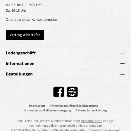
Mo-Fr: 10:00 - 19:00 Uhr
Sa: 10-16 Uhr
Oder über unser
Kontaktformular
.
Vertrag widerrufen
Ladengeschäft
Informationen
Bestellungen
Facebook
Website
Impressum
Hinweise zur Altgeräte Entsorgung
Hinweise zur Batterieentsorgung
Datenschutzerklärung
Alle Preise inkl. gesetzl. Mehrwertsteuer zzgl.
Versandkosten
und ggf.
Nachnahmegebühren, wenn nicht anders angegeben.
© 2026 SCHIWI-Service GmbH - Alle Rechte vorbehalten. Theme by
ThemeWare®