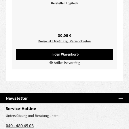
Hersteller:
Logitech
Regulärer Preis:
30,00 €
Preise inkl. MwSt. zzgl. Versandkosten
In den Warenkorb
🟢 Artikel ist vorrätig
Newsletter
Service-Hotline
Unterstützung und Beratung unter:
040 - 480 45 03