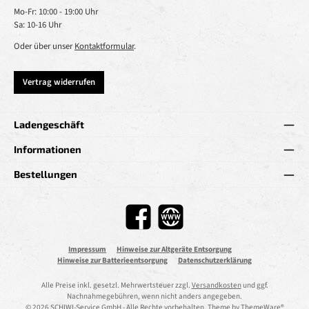
Mo-Fr: 10:00 - 19:00 Uhr
Sa: 10-16 Uhr
Oder über unser
Kontaktformular
.
Vertrag widerrufen
Ladengeschäft
Informationen
Bestellungen
Facebook
Website
Impressum
Hinweise zur Altgeräte Entsorgung
Hinweise zur Batterieentsorgung
Datenschutzerklärung
Alle Preise inkl. gesetzl. Mehrwertsteuer zzgl.
Versandkosten
und ggf.
Nachnahmegebühren, wenn nicht anders angegeben.
© 2026 SCHIWI-Service GmbH - Alle Rechte vorbehalten. Theme by
ThemeWare®