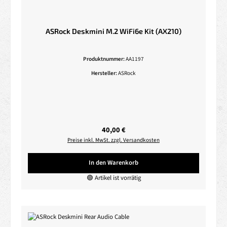
ASRock Deskmini M.2 WiFi6e Kit (AX210)
Produktnummer:
AA1197
Hersteller:
ASRock
Regulärer Preis:
40,00 €
Preise inkl. MwSt. zzgl. Versandkosten
In den Warenkorb
🟢 Artikel ist vorrätig