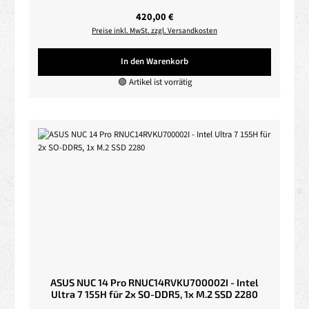
Regulärer Preis:
420,00 €
Preise inkl. MwSt. zzgl. Versandkosten
In den Warenkorb
🟢 Artikel ist vorrätig
ASUS NUC 14 Pro RNUC14RVKU700002I - Intel
Ultra 7 155H für 2x SO-DDR5, 1x M.2 SSD 2280