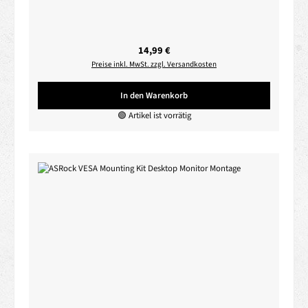
Regulärer Preis:
14,99 €
Preise inkl. MwSt. zzgl. Versandkosten
In den Warenkorb
🟢 Artikel ist vorrätig