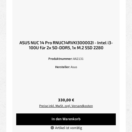
ASUS NUC 14 Pro RNUC14RVKI300002I - Intel i3-
100U für 2x SO-DDR5, 1x M.2 SSD 2280
Produktnummer:
AA2131
Hersteller:
Asus
Regulärer Preis:
330,00 €
Preise inkl. MwSt. zzgl. Versandkosten
In den Warenkorb
🟢 Artikel ist vorrätig