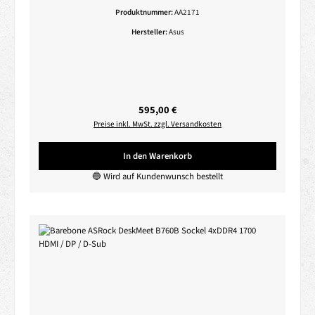
Produktnummer:
AA2171
Hersteller:
Asus
Regulärer Preis:
595,00 €
Preise inkl. MwSt. zzgl. Versandkosten
In den Warenkorb
🔵 Wird auf Kundenwunsch bestellt