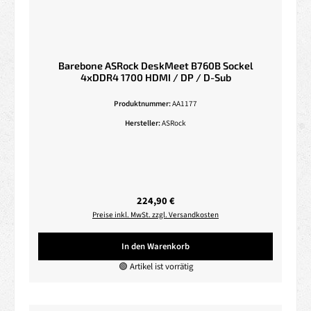
Barebone ASRock DeskMeet B760B Sockel
4xDDR4 1700 HDMI / DP / D-Sub
Produktnummer:
AA1177
Hersteller:
ASRock
Regulärer Preis:
224,90 €
Preise inkl. MwSt. zzgl. Versandkosten
In den Warenkorb
🟢 Artikel ist vorrätig