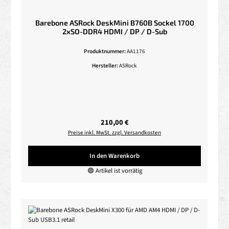
Barebone ASRock DeskMini B760B Sockel 1700
2xSO-DDR4 HDMI / DP / D-Sub
Produktnummer:
AA1176
Hersteller:
ASRock
Regulärer Preis:
210,00 €
Preise inkl. MwSt. zzgl. Versandkosten
In den Warenkorb
🟢 Artikel ist vorrätig