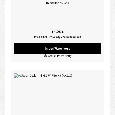
Hersteller:
ASRock
Regulärer Preis:
14,95 €
Preise inkl. MwSt. zzgl. Versandkosten
In den Warenkorb
🟢 Artikel ist vorrätig