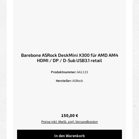
Barebone ASRock DeskMini X300 für AMD AM4
HDMI / DP / D-Sub USB3.1 retail
Produktnummer:
AA1133
Hersteller:
ASRock
Regulärer Preis:
150,00 €
Preise inkl. MwSt. zzgl. Versandkosten
In den Warenkorb