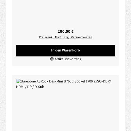
Regulärer Preis:
200,00 €
Preise inkl. MwSt. zzgl. Versandkosten
In den Warenkorb
🟢 Artikel ist vorrätig