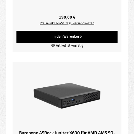
Regulärer Preis:
190,00 €
Preise inkl. MwSt. zzgl. Versandkosten
In den Warenkorb
🟢 Artikel ist vorrätig
Barebone ASRock Jupiter X600 für AMD AM5 SO-