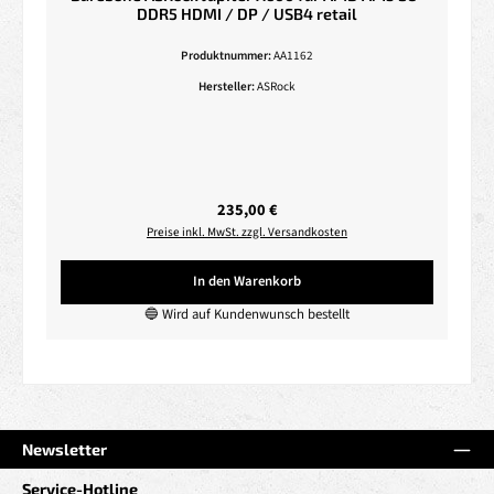
DDR5 HDMI / DP / USB4 retail
Produktnummer:
AA1162
Hersteller:
ASRock
Regulärer Preis:
235,00 €
Preise inkl. MwSt. zzgl. Versandkosten
In den Warenkorb
🔵 Wird auf Kundenwunsch bestellt
Newsletter
Service-Hotline