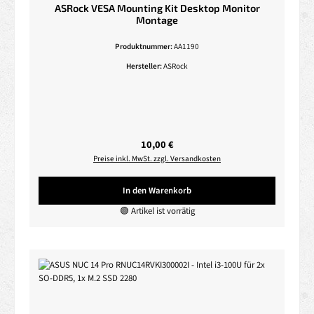
ASRock VESA Mounting Kit Desktop Monitor
Montage
Produktnummer:
AA1190
Hersteller:
ASRock
Regulärer Preis:
10,00 €
Preise inkl. MwSt. zzgl. Versandkosten
In den Warenkorb
🟢 Artikel ist vorrätig