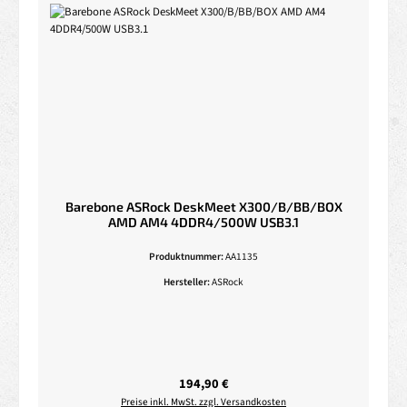
Barebone ASRock DeskMeet X300/B/BB/BOX
AMD AM4 4DDR4/500W USB3.1
Produktnummer:
AA1135
Hersteller:
ASRock
Regulärer Preis:
194,90 €
Preise inkl. MwSt. zzgl. Versandkosten