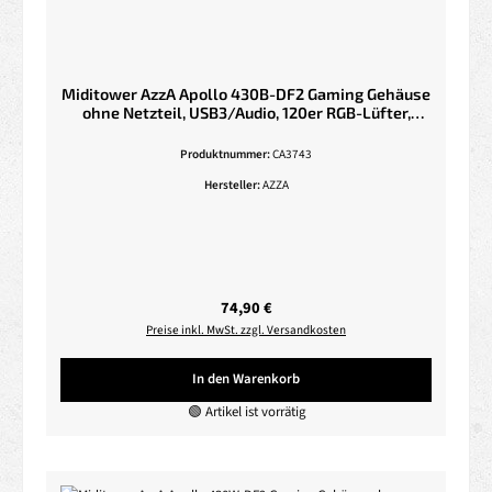
Miditower AzzA Apollo 430B-DF2 Gaming Gehäuse
ohne Netzteil, USB3/Audio, 120er RGB-Lüfter,
schwarz
Produktnummer:
CA3743
Hersteller:
AZZA
Regulärer Preis:
74,90 €
Preise inkl. MwSt. zzgl. Versandkosten
In den Warenkorb
🟢 Artikel ist vorrätig