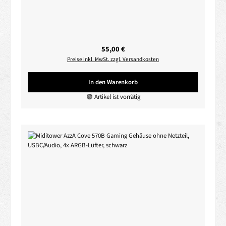
Regulärer Preis:
55,00 €
Preise inkl. MwSt. zzgl. Versandkosten
In den Warenkorb
🟢 Artikel ist vorrätig