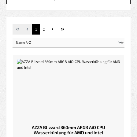
Seite
Seite
1
2
AZZA Blizzard 360mm ARGB AiO CPU
Wasserkühlung für AMD und Intel