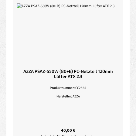
AZZA PSAZ-550W (80+B) PC-Netzteil 120mm
Lüfter ATX 2.3
Produktnummer:
CC2555
Hersteller:
AZZA
Regulärer Preis:
40,00 €