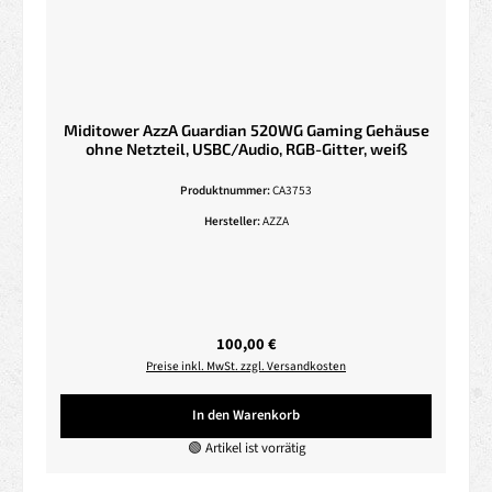
Miditower AzzA Guardian 520WG Gaming Gehäuse
ohne Netzteil, USBC/Audio, RGB-Gitter, weiß
Produktnummer:
CA3753
Hersteller:
AZZA
Regulärer Preis:
100,00 €
Preise inkl. MwSt. zzgl. Versandkosten
In den Warenkorb
🟢 Artikel ist vorrätig