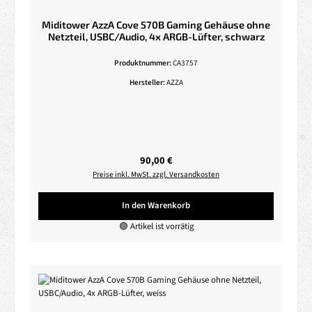
Miditower AzzA Cove 570B Gaming Gehäuse ohne
Netzteil, USBC/Audio, 4x ARGB-Lüfter, schwarz
Produktnummer:
CA3757
Hersteller:
AZZA
Regulärer Preis:
90,00 €
Preise inkl. MwSt. zzgl. Versandkosten
In den Warenkorb
🟢 Artikel ist vorrätig