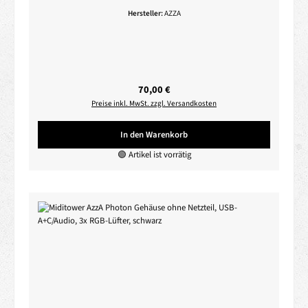
Hersteller:
AZZA
Regulärer Preis:
70,00 €
Preise inkl. MwSt. zzgl. Versandkosten
In den Warenkorb
🟢 Artikel ist vorrätig