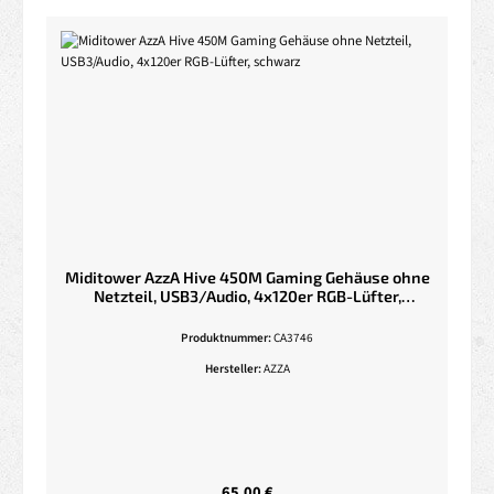
Miditower AzzA Hive 450M Gaming Gehäuse ohne
Netzteil, USB3/Audio, 4x120er RGB-Lüfter,
schwarz
Produktnummer:
CA3746
Hersteller:
AZZA
Regulärer Preis:
65,00 €