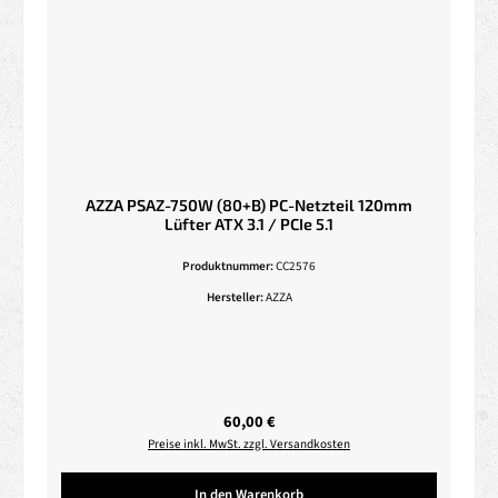
AZZA PSAZ-750W (80+B) PC-Netzteil 120mm
Lüfter ATX 3.1 / PCIe 5.1
Produktnummer:
CC2576
Hersteller:
AZZA
Regulärer Preis:
60,00 €
Preise inkl. MwSt. zzgl. Versandkosten
In den Warenkorb