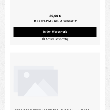
Regulärer Preis:
80,00 €
Preise inkl. MwSt. zzgl. Versandkosten
In den Warenkorb
🟢 Artikel ist vorrätig