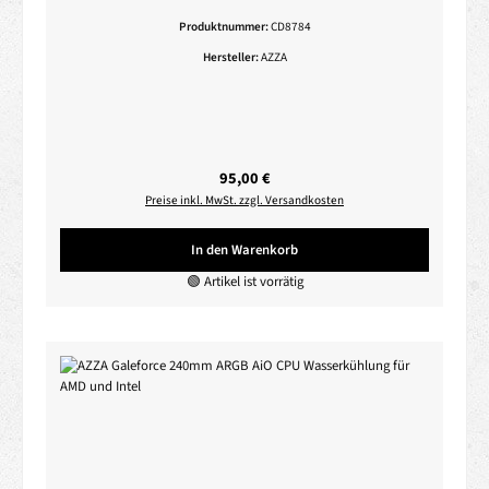
Produktnummer:
CD8784
Hersteller:
AZZA
Regulärer Preis:
95,00 €
Preise inkl. MwSt. zzgl. Versandkosten
In den Warenkorb
🟢 Artikel ist vorrätig