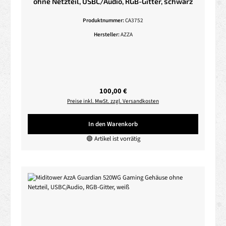
ohne Netzteil, USBC/Audio, RGB-Gitter, schwarz
Produktnummer:
CA3752
Hersteller:
AZZA
Regulärer Preis:
100,00 €
Preise inkl. MwSt. zzgl. Versandkosten
In den Warenkorb
🟢 Artikel ist vorrätig