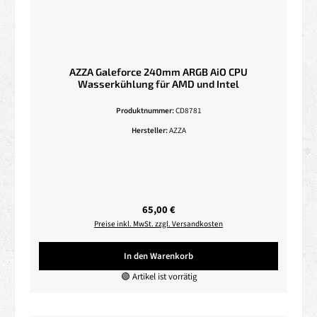
AZZA Galeforce 240mm ARGB AiO CPU
Wasserkühlung für AMD und Intel
Produktnummer:
CD8781
Hersteller:
AZZA
Regulärer Preis:
65,00 €
Preise inkl. MwSt. zzgl. Versandkosten
In den Warenkorb
🟢 Artikel ist vorrätig