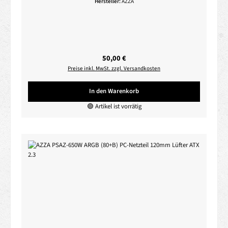
Hersteller:
AZZA
Regulärer Preis:
50,00 €
Preise inkl. MwSt. zzgl. Versandkosten
In den Warenkorb
🟢 Artikel ist vorrätig