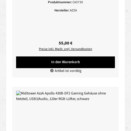
Produktnummer:
CA3730
Hersteller:
AZZA
Regulärer Preis:
55,00 €
Preise inkl. MwSt. zzgl. Versandkosten
In den Warenkorb
🟢 Artikel ist vorrätig