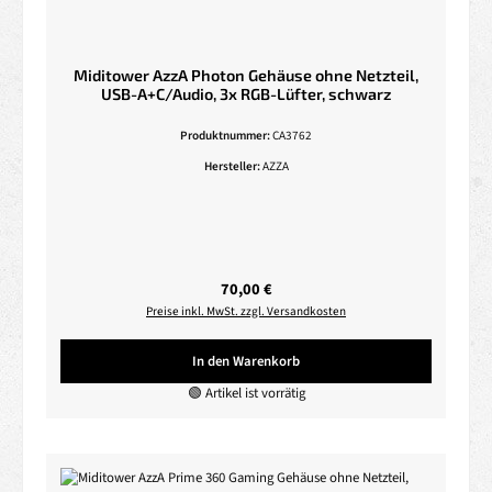
Miditower AzzA Photon Gehäuse ohne Netzteil,
USB-A+C/Audio, 3x RGB-Lüfter, schwarz
Produktnummer:
CA3762
Hersteller:
AZZA
Regulärer Preis:
70,00 €
Preise inkl. MwSt. zzgl. Versandkosten
In den Warenkorb
🟢 Artikel ist vorrätig