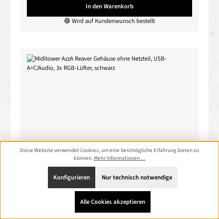
In den Warenkorb
🔵 Wird auf Kundenwunsch bestellt
Diese Website verwendet Cookies, um eine bestmögliche Erfahrung bieten zu
können.
Mehr Informationen ...
Miditower AzzA Reaver Gehäuse ohne Netzteil,
USB-A+C/Audio, 3x RGB-Lüfter, schwarz
Konfigurieren
Nur technisch notwendige
Produktnummer:
CA3760
Alle Cookies akzeptieren
Hersteller:
AZZA