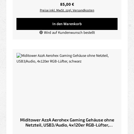
Regulärer Preis:
85,00 €
Preise inkl. MwSt. zzgl. Versandkosten
In den Warenkorb
🔵 Wird auf Kundenwunsch bestellt
Miditower AzzA Aerohex Gaming Gehäuse ohne
Netzteil, USB3/Audio, 4x120er RGB-Lüfter,
schwarz