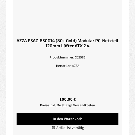
AZZA PSAZ-850G14 (80+ Gold) Modular PC-Netzteil
120mm Lüfter ATX 2.4
Produktnummer:
CC2585
Hersteller:
AZZA
Regulärer Preis:
100,00 €
Preise inkl. MwSt. zzgl. Versandkosten
In den Warenkorb
🟢 Artikel ist vorrätig