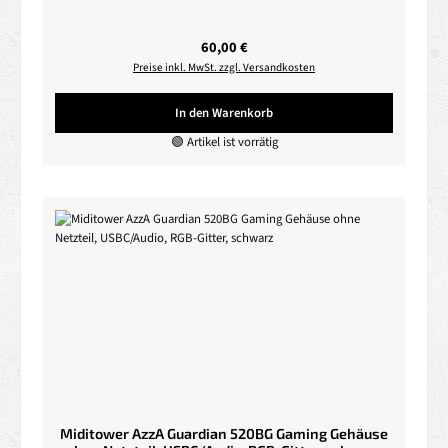
Regulärer Preis:
60,00 €
Preise inkl. MwSt. zzgl. Versandkosten
In den Warenkorb
🟢 Artikel ist vorrätig
Miditower AzzA Guardian 520BG Gaming Gehäuse