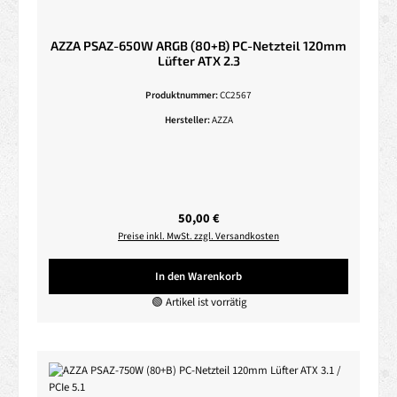
AZZA PSAZ-650W ARGB (80+B) PC-Netzteil 120mm
Lüfter ATX 2.3
Produktnummer:
CC2567
Hersteller:
AZZA
Regulärer Preis:
50,00 €
Preise inkl. MwSt. zzgl. Versandkosten
In den Warenkorb
🟢 Artikel ist vorrätig