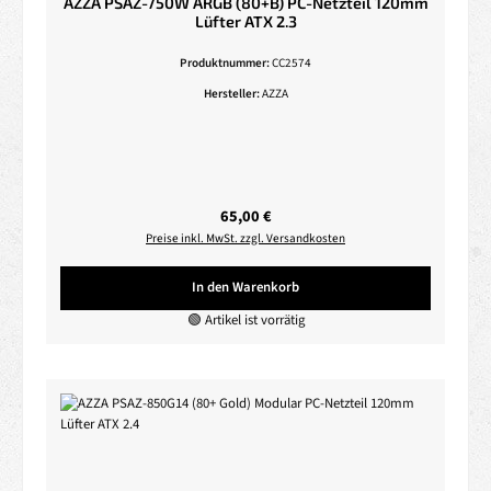
AZZA PSAZ-750W ARGB (80+B) PC-Netzteil 120mm
Lüfter ATX 2.3
Produktnummer:
CC2574
Hersteller:
AZZA
Regulärer Preis:
65,00 €
Preise inkl. MwSt. zzgl. Versandkosten
In den Warenkorb
🟢 Artikel ist vorrätig