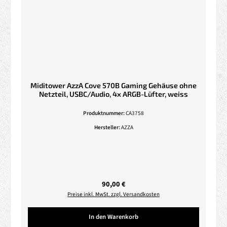
Miditower AzzA Cove 570B Gaming Gehäuse ohne
Netzteil, USBC/Audio, 4x ARGB-Lüfter, weiss
Produktnummer:
CA3758
Hersteller:
AZZA
Regulärer Preis:
90,00 €
Preise inkl. MwSt. zzgl. Versandkosten
In den Warenkorb