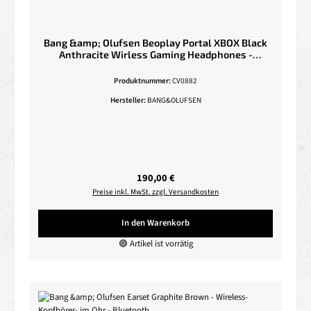
Bang &amp; Olufsen Beoplay Portal XBOX Black
Anthracite Wirless Gaming Headphones -
Bluetooth / 2,4 GHz
Produktnummer:
CV0882
Hersteller:
BANG&OLUFSEN
Regulärer Preis:
190,00 €
Preise inkl. MwSt. zzgl. Versandkosten
In den Warenkorb
🟢 Artikel ist vorrätig