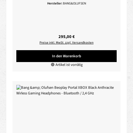
Hersteller:
BANG&OLUFSEN
Regulärer Preis:
295,00 €
Preise inkl. MwSt. zzgl. Versandkosten
In den Warenkorb
🟢 Artikel ist vorrätig