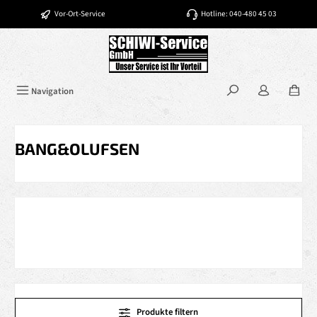
Zum Hauptinhalt springen
Vor-Ort-Service
Hotline: 040-480 45 03
Navigation
BANG&OLUFSEN
Produkte filtern