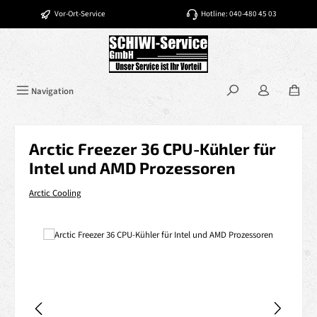
Zum Hauptinhalt springen
Vor-Ort-Service
Hotline: 040-480 45 03
Navigation
Arctic Freezer 36 CPU-Kühler für
Intel und AMD Prozessoren
Arctic Cooling
Bildergalerie überspringen