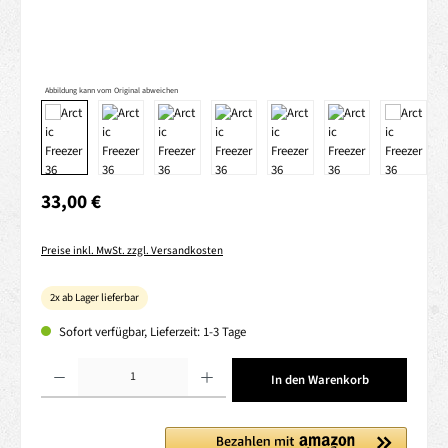
Abbildung kann vom Original abweichen
Regulärer Preis:
33,00 €
Preise inkl. MwSt. zzgl. Versandkosten
2x ab Lager lieferbar
Sofort verfügbar, Lieferzeit: 1-3 Tage
Produkt Anzahl: Gib den gewünschten Wert ein oder benutze die Schaltflächen um die 
In den Warenkorb