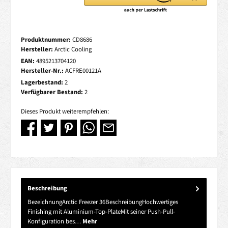
Produktnummer:
CD8686
Hersteller:
Arctic Cooling
EAN:
4895213704120
Hersteller-Nr.:
ACFRE00121A
Lagerbestand:
2
Verfügbarer Bestand:
2
Dieses Produkt weiterempfehlen:
Beschreibung
BezeichnungArctic Freezer 36BeschreibungHochwertiges
Finishing mit Aluminium-Top-PlateMit seiner Push-Pull-
Konfiguration bes…
Mehr