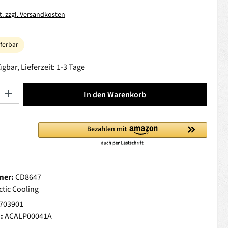
t. zzgl. Versandkosten
eferbar
gbar, Lieferzeit: 1-3 Tage
 Gib den gewünschten Wert ein oder benutze die Schaltflächen um die Anza
In den Warenkorb
mer:
CD8647
ctic Cooling
703901
.:
ACALP00041A