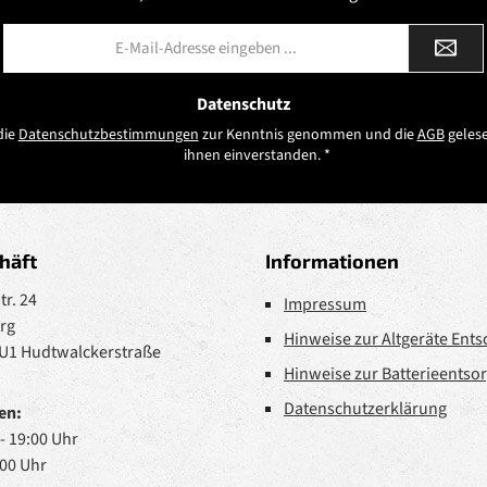
E-
Mail-
Adresse
*
Datenschutz
die
Datenschutzbestimmungen
zur Kenntnis genommen und die
AGB
gelese
ihnen einverstanden.
*
häft
Informationen
r. 24
Impressum
rg
Hinweise zur Altgeräte Ent
 U1 Hudtwalckerstraße
Hinweise zur Batterieentso
Datenschutzerklärung
en:
 - 19:00 Uhr
:00 Uhr