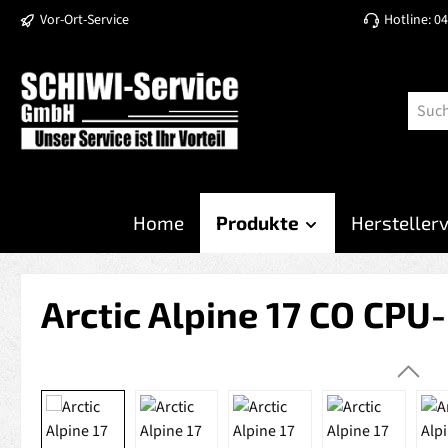
Vor-Ort-Service
Hotline: 0
 Hauptinhalt springen
Zur Suche springen
Zur Hauptnavigation springen
Home
Produkte
Hersteller
Arctic Alpine 17 CO CPU-
Bildergalerie überspringen