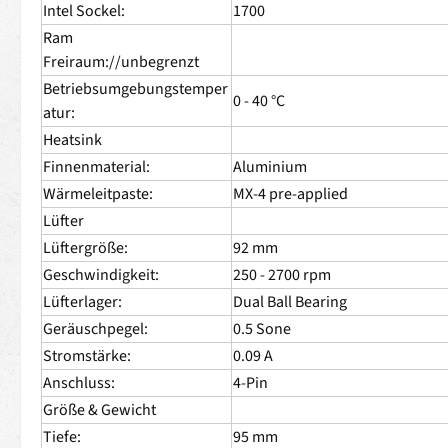
Intel Sockel:
1700
Ram
Freiraum://unbegrenzt
Betriebsumgebungstemper
0 - 40 °C
atur:
Heatsink
Finnenmaterial:
Aluminium
Wärmeleitpaste:
MX-4 pre-applied
Lüfter
Lüftergröße:
92 mm
Geschwindigkeit:
250 - 2700 rpm
Lüfterlager:
Dual Ball Bearing
Geräuschpegel:
0.5 Sone
Stromstärke:
0.09 A
Anschluss:
4-Pin
Größe & Gewicht
Tiefe:
95 mm