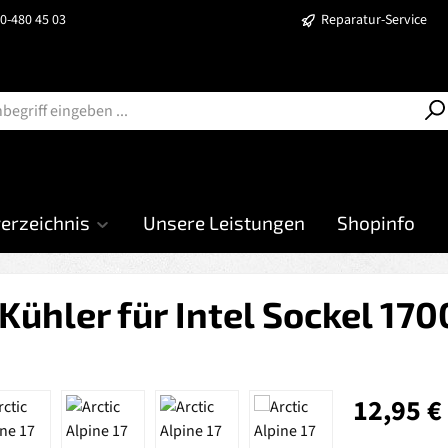
40-480 45 03
Reparatur-Service
verzeichnis
Unsere Leistungen
Shopinfo
Kühler für Intel Sockel 17
Regulärer Prei
12,95 €