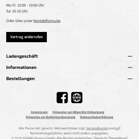
Mo-Fr: 10:00 - 19:00 Uhr
Sa: 10-16 Uhr
Oder über unser
Kontaktformular
.
Vertrag widerrufen
Ladengeschäft
Informationen
Bestellungen
Facebook
Website
Impressum
Hinweise zur Altgeräte Entsorgung
Hinweise zur Batterieentsorgung
Datenschutzerklärung
Alle Preise inkl. gesetzl. Mehrwertsteuer zzgl.
Versandkosten
und ggf.
Nachnahmegebühren, wenn nicht anders angegeben.
© 2026 SCHIWI-Service GmbH - Alle Rechte vorbehalten. Theme by
ThemeWare®