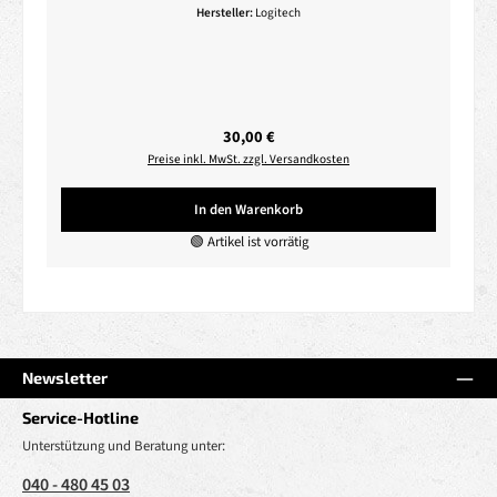
Hersteller:
Logitech
Regulärer Preis:
30,00 €
Preise inkl. MwSt. zzgl. Versandkosten
In den Warenkorb
🟢 Artikel ist vorrätig
Newsletter
Service-Hotline
Unterstützung und Beratung unter:
040 - 480 45 03