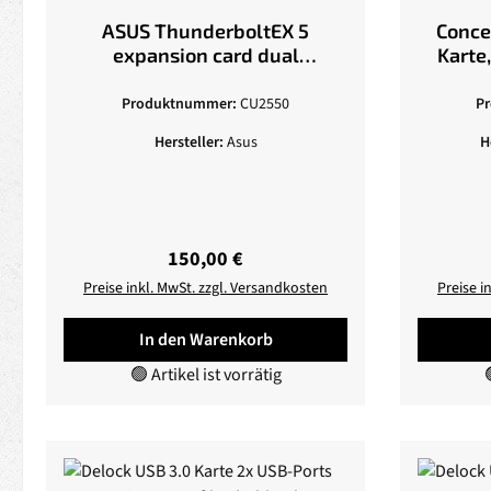
ASUS ThunderboltEX 5
Conce
expansion card dual
Karte
Thunderbolt 5 USB C ports
DisplayPort 2.1 PCIe 4.0
Produktnummer:
CU2550
P
Hersteller:
Asus
H
Regulärer Preis:
150,00 €
Preise inkl. MwSt. zzgl. Versandkosten
Preise i
In den Warenkorb
🟢 Artikel ist vorrätig
