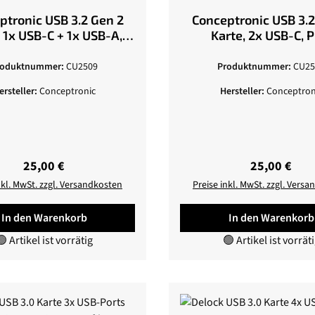
ptronic USB 3.2 Gen 2
Conceptronic USB 3.2
, 1x USB-C + 1x USB-A,
Karte, 2x USB-C, P
PCIe
roduktnummer:
CU2509
Produktnummer:
CU25
ersteller:
Conceptronic
Hersteller:
Conceptron
Regulärer Preis:
Regulärer Pr
25,00 €
25,00 €
nkl. MwSt. zzgl. Versandkosten
Preise inkl. MwSt. zzgl. Vers
In den Warenkorb
In den Warenkorb
 Artikel ist vorrätig
🟢 Artikel ist vorrät