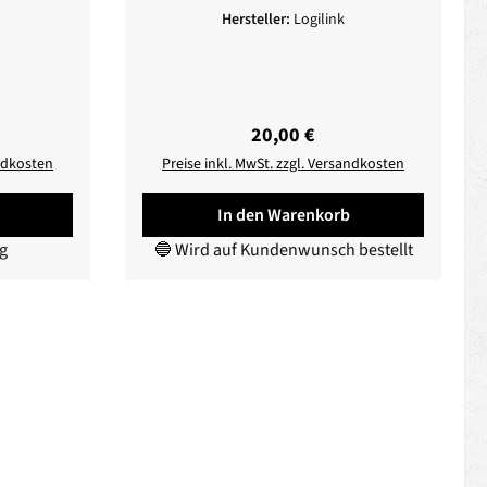
Hersteller:
Logilink
eis:
Regulärer Preis:
20,00 €
andkosten
Preise inkl. MwSt. zzgl. Versandkosten
In den Warenkorb
ig
🔵 Wird auf Kundenwunsch bestellt