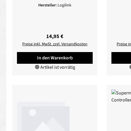
Hersteller:
Logilink
Regulärer Preis:
14,95 €
Preise inkl. MwSt. zzgl. Versandkosten
Preise i
In den Warenkorb
🟢 Artikel ist vorrätig
