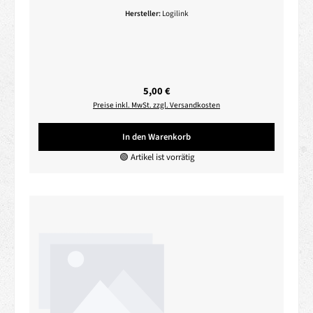
Hersteller:
Logilink
Regulärer Preis:
5,00 €
Preise inkl. MwSt. zzgl. Versandkosten
In den Warenkorb
🟢 Artikel ist vorrätig