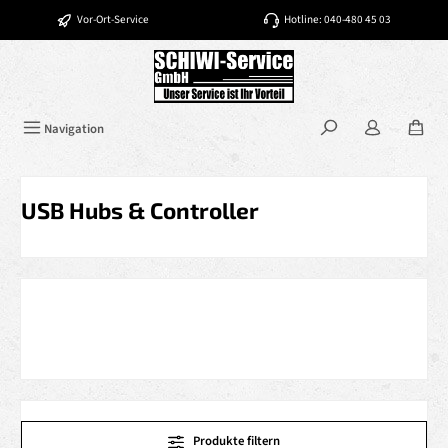
Zum Hauptinhalt springen
Vor-Ort-Service
Hotline: 040-480 45 03
Navigation
USB Hubs & Controller
Produkte filtern