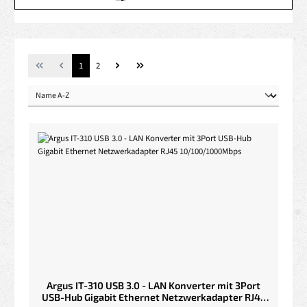
Seite
Seite
1
2
Argus IT-310 USB 3.0 - LAN Konverter mit 3Port
USB-Hub Gigabit Ethernet Netzwerkadapter RJ45