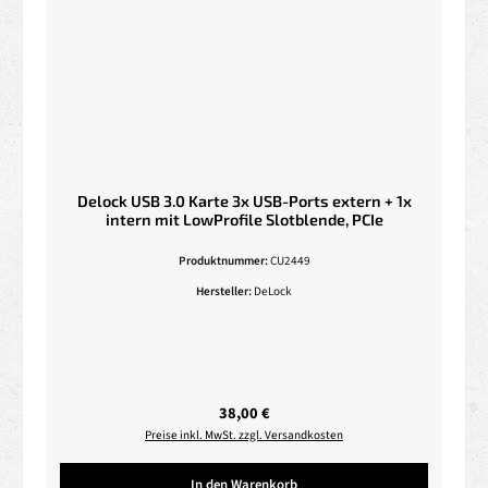
Delock USB 3.0 Karte 3x USB-Ports extern + 1x
intern mit LowProfile Slotblende, PCIe
Produktnummer:
CU2449
Hersteller:
DeLock
Regulärer Preis:
38,00 €
Preise inkl. MwSt. zzgl. Versandkosten
In den Warenkorb