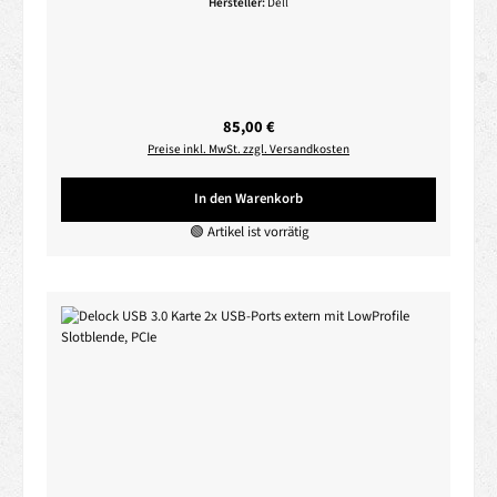
Hersteller:
Dell
Regulärer Preis:
85,00 €
Preise inkl. MwSt. zzgl. Versandkosten
In den Warenkorb
🟢 Artikel ist vorrätig