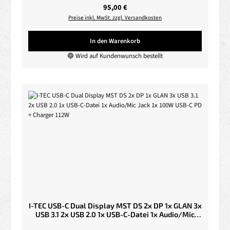
Regulärer Preis:
95,00 €
Preise inkl. MwSt. zzgl. Versandkosten
In den Warenkorb
🔵 Wird auf Kundenwunsch bestellt
I-TEC USB-C Dual Display MST DS 2x DP 1x GLAN 3x
USB 3.1 2x USB 2.0 1x USB-C-Datei 1x Audio/Mic
Jack 1x 100W USB-C PD + Charger 112W