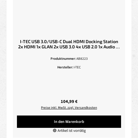
I-TEC USB 3.0/USB-C Dual HDMI Docking Station
2x HDMI 1x GLAN 2x USB 3.0 4x USB 2.0 1x Audio 1x
Mic USB 3.0 Kabel mit USB-C adapter
Produktnummer:
AB8223
Hersteller:
I-TEC
Regulärer Preis:
104,99 €
Preise inkl. MwSt. zzgl. Versandkosten
In den Warenkorb
🟢 Artikel ist vorrätig