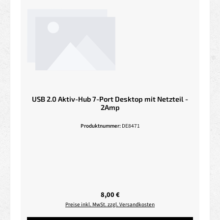
USB 2.0 Aktiv-Hub 7-Port Desktop mit Netzteil -
2Amp
Produktnummer:
DE8471
Regulärer Preis:
8,00 €
Preise inkl. MwSt. zzgl. Versandkosten