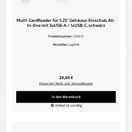
Multi-CardReader für 5.25" Gehäuse-Einschub, All-
In-One mit 3xUSB-A / 1xUSB-C, schwarz
Produktnummer:
CV9875
Hersteller:
Logilink
Regulärer Preis:
29,00 €
Preise inkl. MwSt. zzgl. Versandkosten
In den Warenkorb
🟢 Artikel ist vorrätig