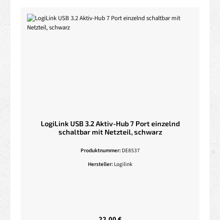
LogiLink USB 3.2 Aktiv-Hub 7 Port einzelnd
schaltbar mit Netzteil, schwarz
Produktnummer:
DE8537
Hersteller:
Logilink
Regulärer Preis:
22,00 €