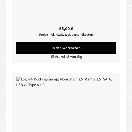
Regulärer Preis:
65,00 €
Preise inkl. MwSt. zzgl. Versandkosten
In den Warenkorb
🟢 Artikel ist vorrätig