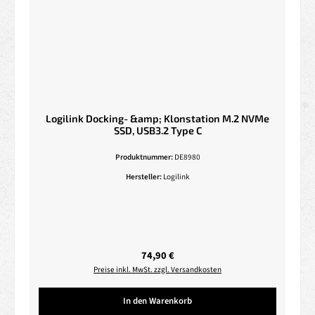
Logilink Docking- &amp; Klonstation M.2 NVMe
SSD, USB3.2 Type C
Produktnummer:
DE8980
Hersteller:
Logilink
Regulärer Preis:
74,90 €
Preise inkl. MwSt. zzgl. Versandkosten
In den Warenkorb