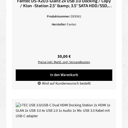
Fantec DS-X2U3-Glanz 2x USB 3.0 Docking / Copy
/ Klon -Station 2.5" &amp; 3.5" SATA HDD/SSD,
schwarz
Produktnummer:
DE8981
Hersteller:
Fantec
Regulärer Preis:
30,00 €
Preise inkl. MwSt. zzgl. Versandkosten
In den Warenkorb
🔵 Wird auf Kundenwunsch bestellt