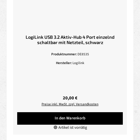
LogiLink USB 3.2 Aktiv-Hub 4 Port einzelnd
schaltbar mit Netzteil, schwarz
Produktnummer:
DE8535
Hersteller:
Logilink
Regulärer Preis:
20,00 €
Preise inkl. MwSt. zzgl. Versandkosten
In den Warenkorb
🟢 Artikel ist vorrätig