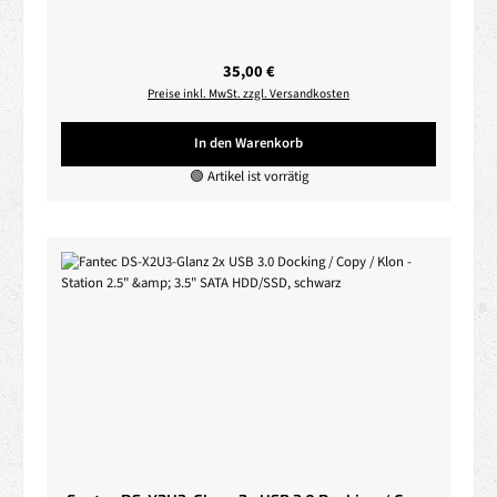
Regulärer Preis:
35,00 €
Preise inkl. MwSt. zzgl. Versandkosten
In den Warenkorb
🟢 Artikel ist vorrätig