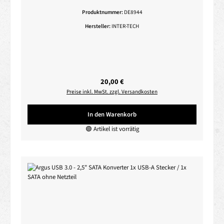
10/100/1000Mbps
Produktnummer:
DE8944
Hersteller:
INTER-TECH
Regulärer Preis:
20,00 €
Preise inkl. MwSt. zzgl. Versandkosten
In den Warenkorb
🟢 Artikel ist vorrätig