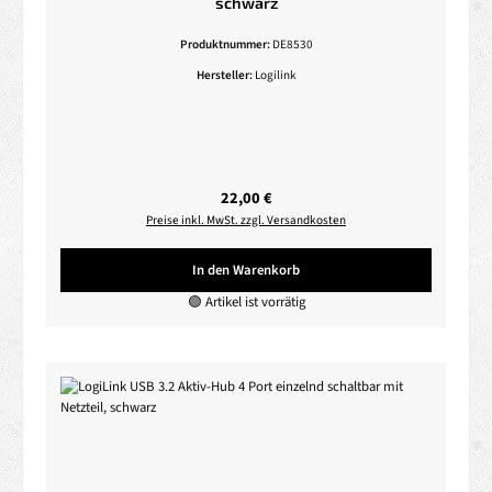
schwarz
Produktnummer:
DE8530
Hersteller:
Logilink
Regulärer Preis:
22,00 €
Preise inkl. MwSt. zzgl. Versandkosten
In den Warenkorb
🟢 Artikel ist vorrätig