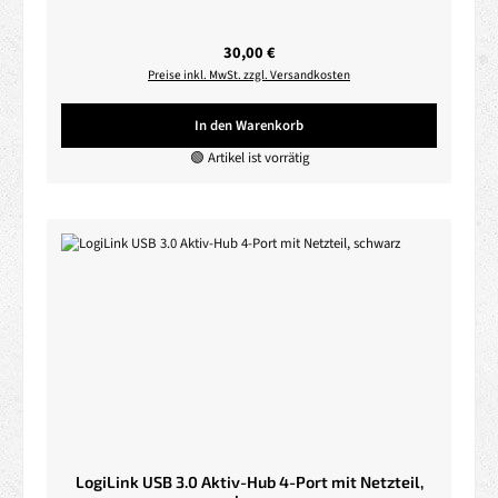
Regulärer Preis:
30,00 €
Preise inkl. MwSt. zzgl. Versandkosten
In den Warenkorb
🟢 Artikel ist vorrätig
LogiLink USB 3.0 Aktiv-Hub 4-Port mit Netzteil,