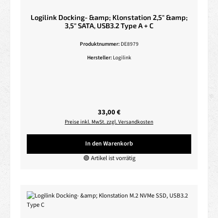
Logilink Docking- &amp; Klonstation 2,5" &amp;
3,5" SATA, USB3.2 Type A + C
Produktnummer:
DE8979
Hersteller:
Logilink
Regulärer Preis:
33,00 €
Preise inkl. MwSt. zzgl. Versandkosten
In den Warenkorb
🟢 Artikel ist vorrätig