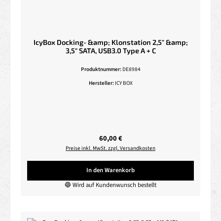
IcyBox Docking- &amp; Klonstation 2,5" &amp;
3,5" SATA, USB3.0 Type A + C
Produktnummer:
DE8984
Hersteller:
ICY BOX
Regulärer Preis:
60,00 €
Preise inkl. MwSt. zzgl. Versandkosten
In den Warenkorb
🔵 Wird auf Kundenwunsch bestellt