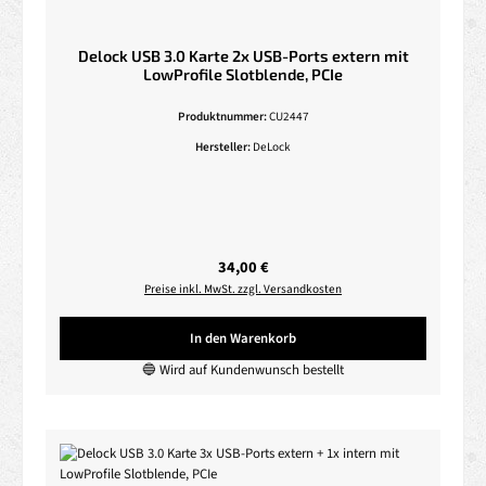
Delock USB 3.0 Karte 2x USB-Ports extern mit
LowProfile Slotblende, PCIe
Produktnummer:
CU2447
Hersteller:
DeLock
Regulärer Preis:
34,00 €
Preise inkl. MwSt. zzgl. Versandkosten
In den Warenkorb
🔵 Wird auf Kundenwunsch bestellt