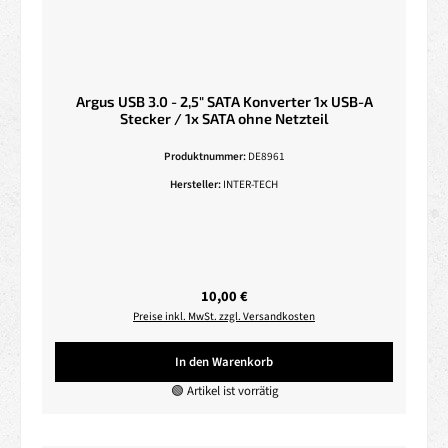
Argus USB 3.0 - 2,5" SATA Konverter 1x USB-A
Stecker / 1x SATA ohne Netzteil
Produktnummer:
DE8961
Hersteller:
INTER-TECH
Regulärer Preis:
10,00 €
Preise inkl. MwSt. zzgl. Versandkosten
In den Warenkorb
🟢 Artikel ist vorrätig