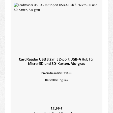
CardReader USB 3.2 mit 2-port USB-A Hub für
Micro-SD und SD-Karten, Alu-grau
Produktnummer:
CV9854
Hersteller:
Logilink
Regulärer Preis:
12,99 €