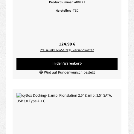
Produktnummer:
AB8221
Hersteller:
I-TEC
Regulärer Preis:
124,99 €
Preise inkl. MwSt. zzgl. Versandkosten
In den Warenkorb
🔵 Wird auf Kundenwunsch bestellt