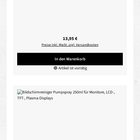
Regulärer Preis:
13,95 €
Preise inkl. MwSt. zzgl. Versandkosten
In den Warenkorb
🟢 Artikel ist vorrätig