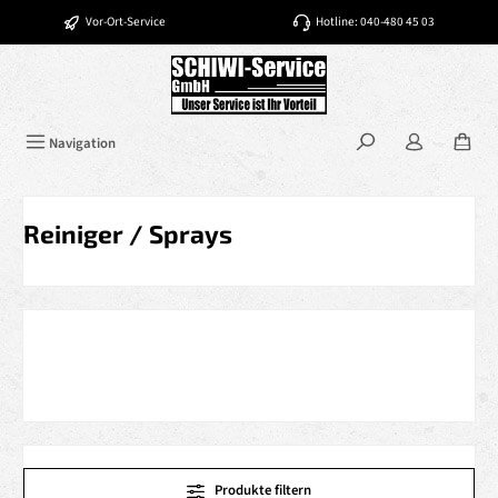
Zum Hauptinhalt springen
Vor-Ort-Service
Hotline: 040-480 45 03
Navigation
Reiniger / Sprays
Produkte filtern