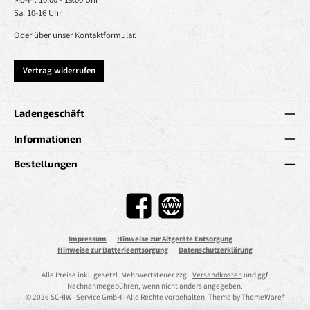
Mo-Fr: 10:00 - 19:00 Uhr
Sa: 10-16 Uhr
Oder über unser
Kontaktformular
.
Vertrag widerrufen
Ladengeschäft
Informationen
Bestellungen
Facebook
Website
Impressum
Hinweise zur Altgeräte Entsorgung
Hinweise zur Batterieentsorgung
Datenschutzerklärung
Alle Preise inkl. gesetzl. Mehrwertsteuer zzgl.
Versandkosten
und ggf.
Nachnahmegebühren, wenn nicht anders angegeben.
© 2026 SCHIWI-Service GmbH - Alle Rechte vorbehalten. Theme by
ThemeWare®