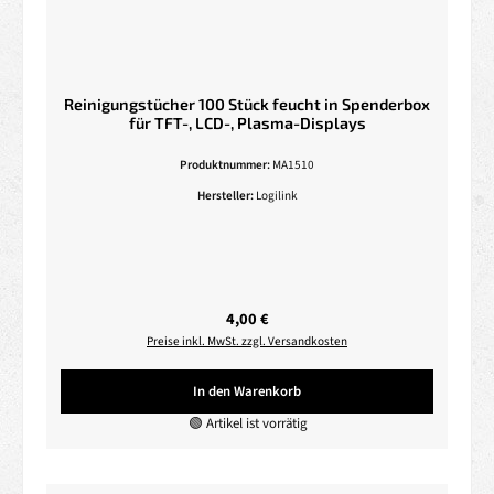
Reinigungstücher 100 Stück feucht in Spenderbox
für TFT-, LCD-, Plasma-Displays
Produktnummer:
MA1510
Hersteller:
Logilink
Regulärer Preis:
4,00 €
Preise inkl. MwSt. zzgl. Versandkosten
In den Warenkorb
🟢 Artikel ist vorrätig