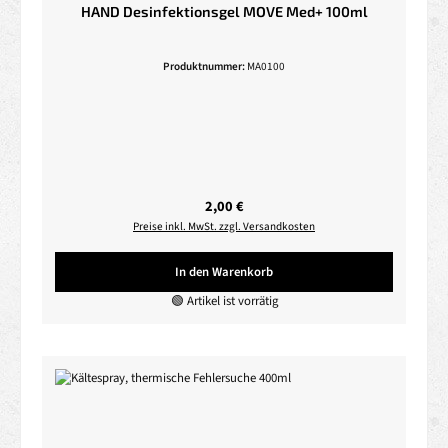
HAND Desinfektionsgel MOVE Med+ 100ml
Produktnummer:
MA0100
Regulärer Preis:
2,00 €
Preise inkl. MwSt. zzgl. Versandkosten
In den Warenkorb
🟢 Artikel ist vorrätig