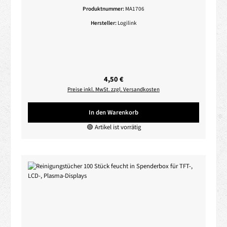
Produktnummer:
MA1706
Hersteller:
Logilink
Regulärer Preis:
4,50 €
Preise inkl. MwSt. zzgl. Versandkosten
In den Warenkorb
🟢 Artikel ist vorrätig