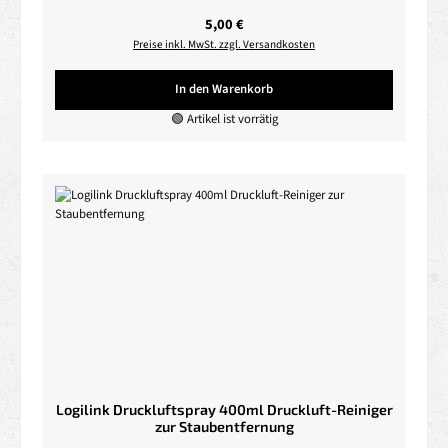
Regulärer Preis:
5,00 €
Preise inkl. MwSt. zzgl. Versandkosten
In den Warenkorb
🟢 Artikel ist vorrätig
Logilink Druckluftspray 400ml Druckluft-Reiniger
zur Staubentfernung