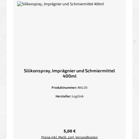
Silikonspray, Imprägnier und Schmiermittel
400ml
Produktnummer:
MA130
Hersteller:
Logilink
Regulärer Preis:
5,00 €
Preise inkl. MwSt. zzgl. Versandkosten