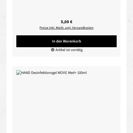
Regulärer Preis:
5,00 €
Preise inkl. MwSt. zzgl. Versandkosten
In den Warenkorb
🟢 Artikel ist vorrätig