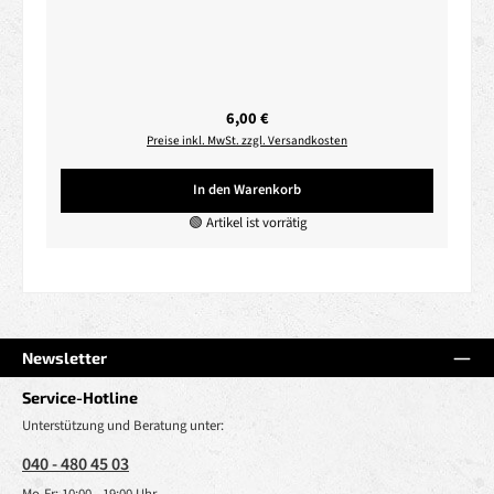
Regulärer Preis:
6,00 €
Preise inkl. MwSt. zzgl. Versandkosten
In den Warenkorb
🟢 Artikel ist vorrätig
Newsletter
Service-Hotline
Unterstützung und Beratung unter:
040 - 480 45 03