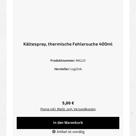
Kältespray, thermische Fehlersuche 400ml
Produktnummer:
MA120
Hersteller:
Logilink
Regulärer Preis:
5,00 €
Preise inkl. MwSt. zzgl. Versandkosten
In den Warenkorb
🟢 Artikel ist vorrätig