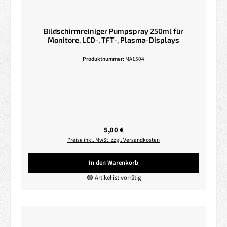
Bildschirmreiniger Pumpspray 250ml für
Monitore, LCD-, TFT-, Plasma-Displays
Produktnummer:
MA1504
Regulärer Preis:
5,00 €
Preise inkl. MwSt. zzgl. Versandkosten
In den Warenkorb
🟢 Artikel ist vorrätig