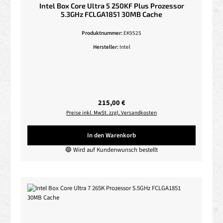
Intel Box Core Ultra 5 250KF Plus Prozessor
5.3GHz FCLGA1851 30MB Cache
Produktnummer:
EK9525
Hersteller:
Intel
Regulärer Preis:
215,00 €
Preise inkl. MwSt. zzgl. Versandkosten
In den Warenkorb
🔵 Wird auf Kundenwunsch bestellt