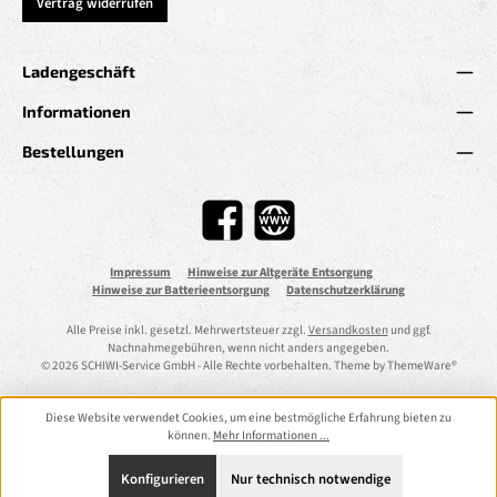
Vertrag widerrufen
Ladengeschäft
Informationen
Bestellungen
Facebook
Website
Impressum
Hinweise zur Altgeräte Entsorgung
Hinweise zur Batterieentsorgung
Datenschutzerklärung
Alle Preise inkl. gesetzl. Mehrwertsteuer zzgl.
Versandkosten
und ggf.
Nachnahmegebühren, wenn nicht anders angegeben.
© 2026 SCHIWI-Service GmbH - Alle Rechte vorbehalten. Theme by
ThemeWare®
Diese Website verwendet Cookies, um eine bestmögliche Erfahrung bieten zu
können.
Mehr Informationen ...
Konfigurieren
Nur technisch notwendige