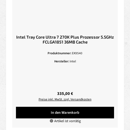
Intel Tray Core Ultra 7 270K Plus Prozessor 5.5GHz
FCLGA1851 36MB Cache
Produktnummer:
EK9540
Hersteller:
Intel
Regulärer Preis:
335,00 €
Preise inkl. MwSt. zzgl. Versandkosten
In den Warenkorb
🟢 Artikel ist vorrätig