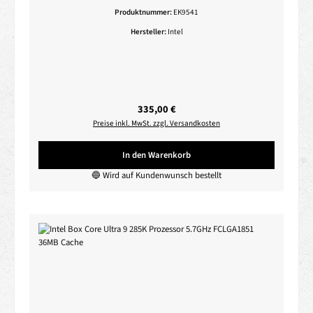
Produktnummer:
EK9541
Hersteller:
Intel
Regulärer Preis:
335,00 €
Preise inkl. MwSt. zzgl. Versandkosten
In den Warenkorb
🔵 Wird auf Kundenwunsch bestellt