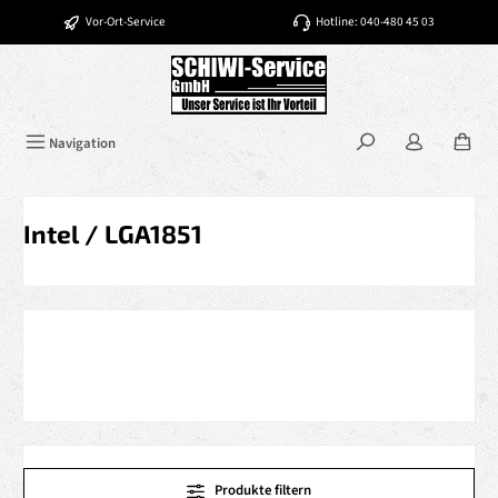
Zum Hauptinhalt springen
Vor-Ort-Service
Hotline: 040-480 45 03
Navigation
Intel / LGA1851
Produkte filtern