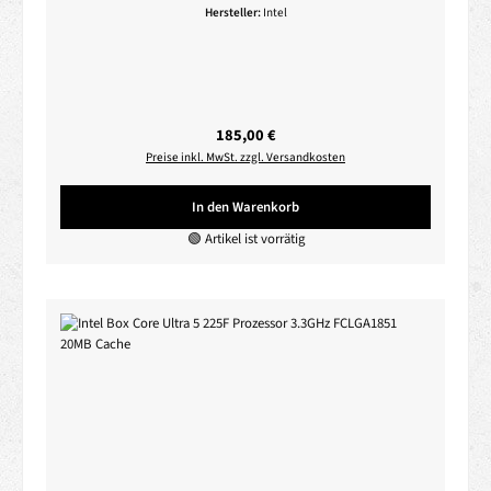
Hersteller:
Intel
Regulärer Preis:
185,00 €
Preise inkl. MwSt. zzgl. Versandkosten
In den Warenkorb
🟢 Artikel ist vorrätig