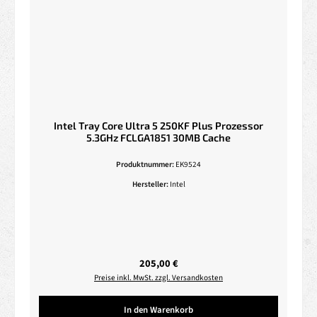
Intel Tray Core Ultra 5 250KF Plus Prozessor
5.3GHz FCLGA1851 30MB Cache
Produktnummer:
EK9524
Hersteller:
Intel
Regulärer Preis:
205,00 €
Preise inkl. MwSt. zzgl. Versandkosten
In den Warenkorb