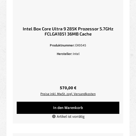
Intel Box Core Ultra 9 285K Prozessor 5.7GHz
FCLGA1851 36MB Cache
Produktnummer:
EK9545
Hersteller:
Intel
Regulärer Preis:
570,00 €
Preise inkl. MwSt. zzgl. Versandkosten
In den Warenkorb
🟢 Artikel ist vorrätig