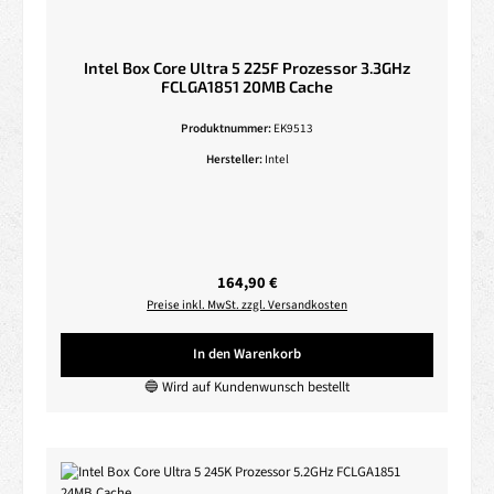
Intel Box Core Ultra 5 225F Prozessor 3.3GHz
FCLGA1851 20MB Cache
Produktnummer:
EK9513
Hersteller:
Intel
Regulärer Preis:
164,90 €
Preise inkl. MwSt. zzgl. Versandkosten
In den Warenkorb
🔵 Wird auf Kundenwunsch bestellt