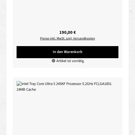
Regulärer Preis:
190,00 €
Preise inkl. MwSt. zzgl. Versandkosten
In den Warenkorb
🟢 Artikel ist vorrätig