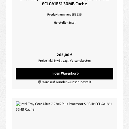
FCLGA1851 30MB Cache
Produktnummer:
EK9535
Hersteller:
Intel
Regulärer Preis:
265,00 €
Preise inkl. MwSt. zzgl. Versandkosten
In den Warenkorb
🔵 Wird auf Kundenwunsch bestellt