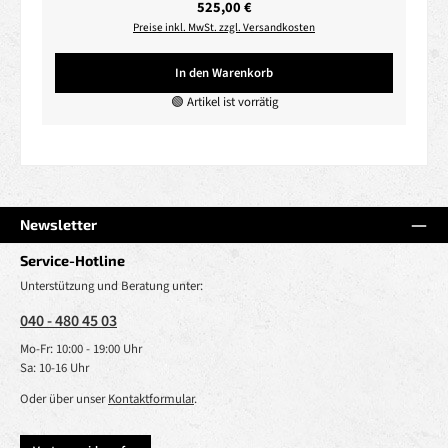
Regulärer Preis:
525,00 €
Preise inkl. MwSt. zzgl. Versandkosten
In den Warenkorb
🟢 Artikel ist vorrätig
Newsletter
Service-Hotline
Unterstützung und Beratung unter:
040 - 480 45 03
Mo-Fr: 10:00 - 19:00 Uhr
Sa: 10-16 Uhr
Oder über unser
Kontaktformular
.