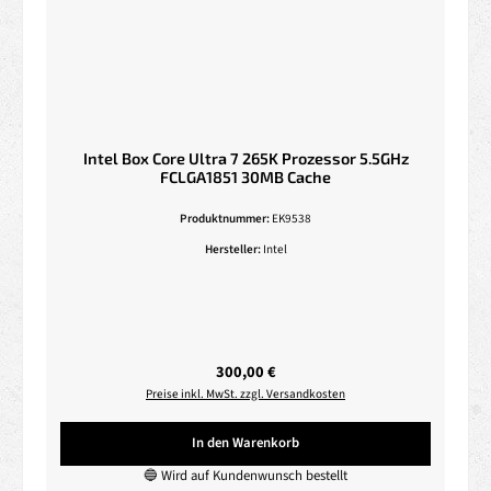
Intel Box Core Ultra 7 265K Prozessor 5.5GHz
FCLGA1851 30MB Cache
Produktnummer:
EK9538
Hersteller:
Intel
Regulärer Preis:
300,00 €
Preise inkl. MwSt. zzgl. Versandkosten
In den Warenkorb
🔵 Wird auf Kundenwunsch bestellt