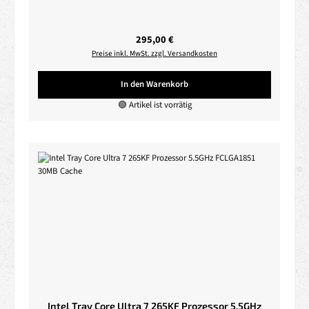
Regulärer Preis:
295,00 €
Preise inkl. MwSt. zzgl. Versandkosten
In den Warenkorb
🟢 Artikel ist vorrätig
Intel Tray Core Ultra 7 265KF Prozessor 5.5GHz