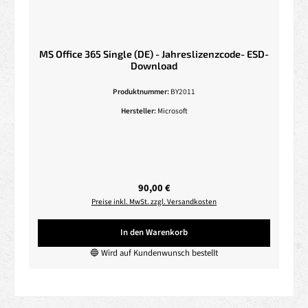
MS Office 365 Single (DE) - Jahreslizenzcode- ESD-
Download
Produktnummer:
BY2011
Hersteller:
Microsoft
Regulärer Preis:
90,00 €
Preise inkl. MwSt. zzgl. Versandkosten
In den Warenkorb
🔵 Wird auf Kundenwunsch bestellt