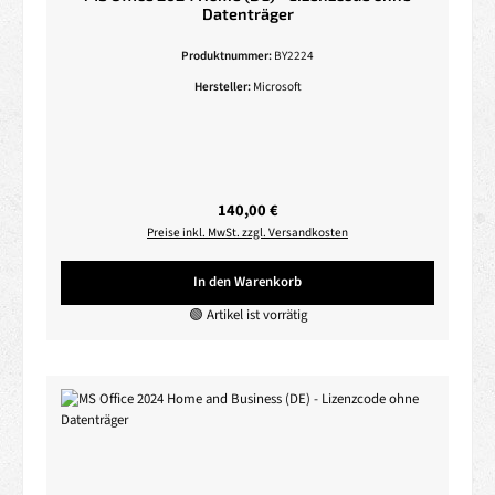
Datenträger
Produktnummer:
BY2224
Hersteller:
Microsoft
Regulärer Preis:
140,00 €
Preise inkl. MwSt. zzgl. Versandkosten
In den Warenkorb
🟢 Artikel ist vorrätig