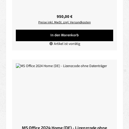
Regulärer Preis:
950,00 €
Preise inkl. MwSt. zzgl. Versandkosten
In den Warenkorb
🟢 Artikel ist vorrätig
MS Office 2024 Home (DE) - Lizenzcode ohne