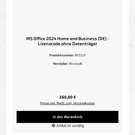
MS Office 2024 Home and Business (DE) -
Lizenzcode ohne Datenträger
Produktnummer:
BY2229
Hersteller:
Microsoft
Regulärer Preis:
260,00 €
Preise inkl. MwSt. zzgl. Versandkosten
In den Warenkorb
🟢 Artikel ist vorrätig