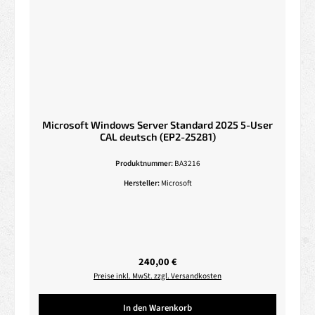
Microsoft Windows Server Standard 2025 5-User
CAL deutsch (EP2-25281)
Produktnummer:
BA3216
Hersteller:
Microsoft
Regulärer Preis:
240,00 €
Preise inkl. MwSt. zzgl. Versandkosten
In den Warenkorb