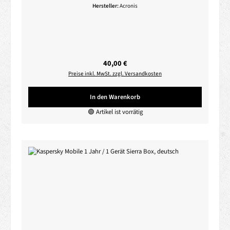
Hersteller:
Acronis
Regulärer Preis:
40,00 €
Preise inkl. MwSt. zzgl. Versandkosten
In den Warenkorb
🟢 Artikel ist vorrätig