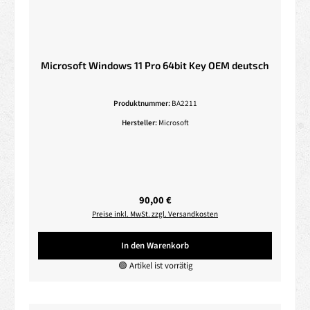
Microsoft Windows 11 Pro 64bit Key OEM deutsch
Produktnummer:
BA2211
Hersteller:
Microsoft
Regulärer Preis:
90,00 €
Preise inkl. MwSt. zzgl. Versandkosten
In den Warenkorb
🟢 Artikel ist vorrätig