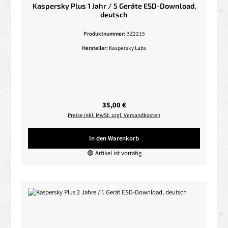
Kaspersky Plus 1 Jahr / 5 Geräte ESD-Download,
deutsch
Produktnummer:
BZ2215
Hersteller:
Kaspersky Labs
Regulärer Preis:
35,00 €
Preise inkl. MwSt. zzgl. Versandkosten
In den Warenkorb
🟢 Artikel ist vorrätig