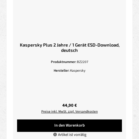
Kaspersky Plus 2 Jahre / 1 Gerät ESD-Download,
deutsch
Produktnummer:
BZ2207
Hersteller:
Kaspersky
Regulärer Preis:
44,90 €
Preise inkl. MwSt. zzgl. Versandkosten
In den Warenkorb
🟢 Artikel ist vorrätig