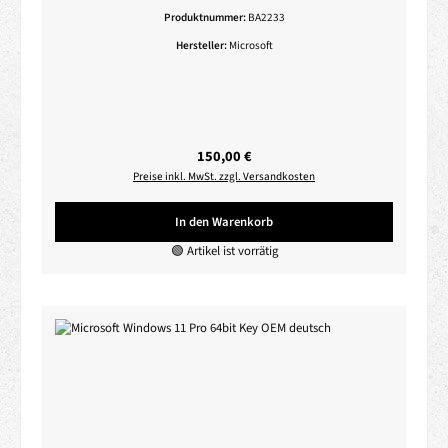
Produktnummer:
BA2233
Hersteller:
Microsoft
Regulärer Preis:
150,00 €
Preise inkl. MwSt. zzgl. Versandkosten
In den Warenkorb
🟢 Artikel ist vorrätig