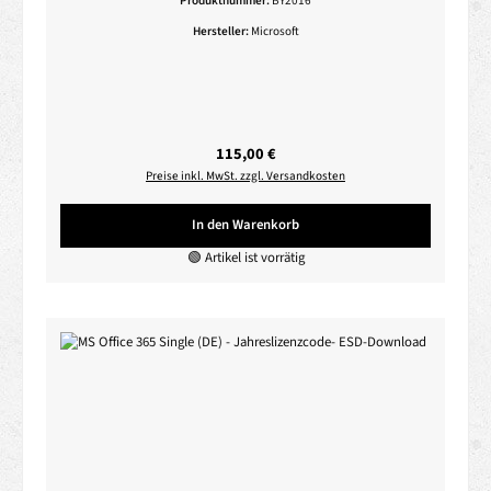
Produktnummer:
BY2016
Hersteller:
Microsoft
Regulärer Preis:
115,00 €
Preise inkl. MwSt. zzgl. Versandkosten
In den Warenkorb
🟢 Artikel ist vorrätig