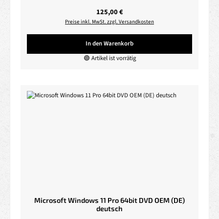
Regulärer Preis:
125,00 €
Preise inkl. MwSt. zzgl. Versandkosten
In den Warenkorb
🟢 Artikel ist vorrätig
Microsoft Windows 11 Pro 64bit DVD OEM (DE)
deutsch