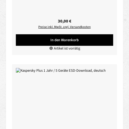
Regulärer Preis:
30,00 €
Preise inkl. MwSt. zzgl. Versandkosten
In den Warenkorb
🟢 Artikel ist vorrätig