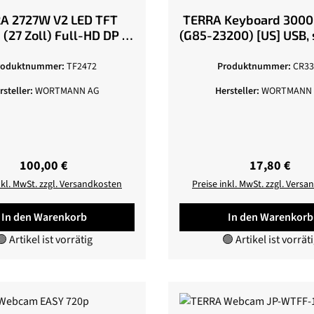
A 2727W V2 LED TFT
TERRA Keyboard 3000
(27 Zoll) Full-HD DP /
(G85-23200) [US] USB,
ms 250cd/m², schwarz
roduktnummer:
TF2472
Produktnummer:
CR33
rsteller:
WORTMANN AG
Hersteller:
WORTMANN 
Regulärer Preis:
Regulärer Pr
100,00 €
17,80 €
nkl. MwSt. zzgl. Versandkosten
Preise inkl. MwSt. zzgl. Vers
In den Warenkorb
In den Warenkorb
 Artikel ist vorrätig
🟢 Artikel ist vorrät