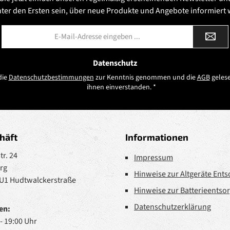
nter den Ersten sein, über neue Produkte und Angebote informiert
E-
Mail-
Adresse
*
Datenschutz
die
Datenschutzbestimmungen
zur Kenntnis genommen und die
AGB
gelese
ihnen einverstanden.
*
häft
Informationen
r. 24
Impressum
rg
Hinweise zur Altgeräte Ent
 U1 Hudtwalckerstraße
Hinweise zur Batterieentso
Datenschutzerklärung
en:
 - 19:00 Uhr