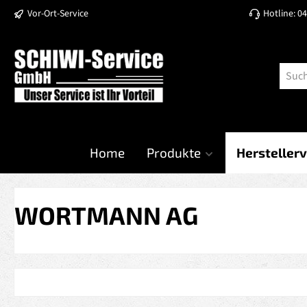
Vor-Ort-Service
Hotline: 0
 Hauptinhalt springen
Zur Suche springen
Zur Hauptnavigation springen
Home
Produkte
Herstellerv
WORTMANN AG