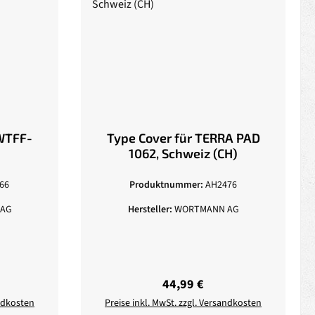
WTFF-
Type Cover für TERRA PAD
1062, Schweiz (CH)
66
Produktnummer:
AH2476
AG
Hersteller:
WORTMANN AG
eis:
Regulärer Preis:
44,99 €
andkosten
Preise inkl. MwSt. zzgl. Versandkosten