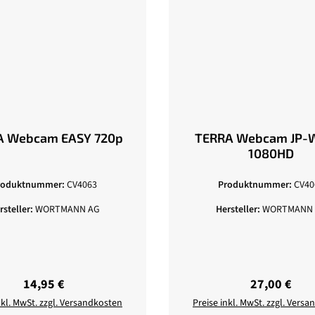
A Webcam EASY 720p
TERRA Webcam JP-
1080HD
roduktnummer:
CV4063
Produktnummer:
CV40
rsteller:
WORTMANN AG
Hersteller:
WORTMANN 
Regulärer Preis:
Regulärer Pr
14,95 €
27,00 €
nkl. MwSt. zzgl. Versandkosten
Preise inkl. MwSt. zzgl. Vers