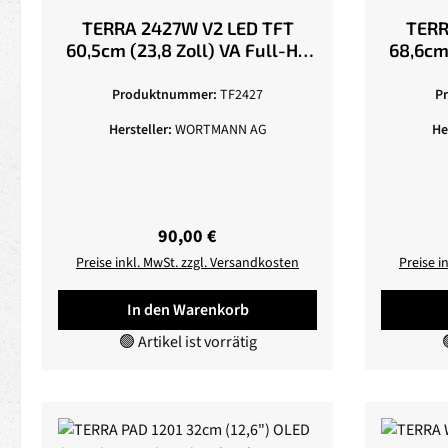
TERRA 2427W V2 LED TFT
TERR
60,5cm (23,8 Zoll) VA Full-HD
68,6cm 
250cd/m² 5ms HDMI / DP /
HDMI 5
USB-C / LS, schwarz
Produktnummer:
TF2427
P
Hersteller:
WORTMANN AG
He
Regulärer Preis:
90,00 €
Preise inkl. MwSt. zzgl. Versandkosten
Preise i
In den Warenkorb
🟢 Artikel ist vorrätig
