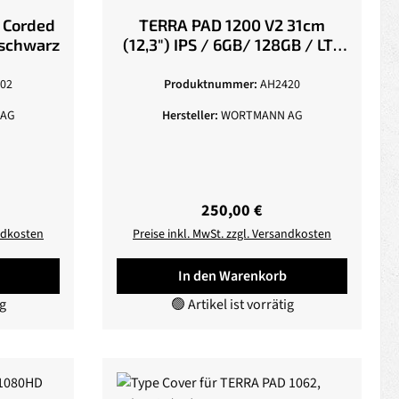
 Corded
TERRA PAD 1200 V2 31cm
 schwarz
(12,3") IPS / 6GB/ 128GB / LTE
/ Android 12
02
Produktnummer:
AH2420
AG
Hersteller:
WORTMANN AG
eis:
Regulärer Preis:
250,00 €
andkosten
Preise inkl. MwSt. zzgl. Versandkosten
In den Warenkorb
ig
🟢 Artikel ist vorrätig