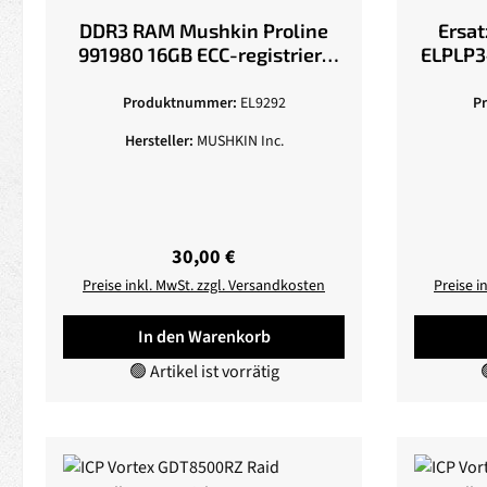
DDR3 RAM Mushkin Proline
Ersat
991980 16GB ECC-registriert
ELPLP3
1,5V 1333MHz PC3-12800 CL9,
240 polig
Produktnummer:
EL9292
P
Hersteller:
MUSHKIN Inc.
Regulärer Preis:
30,00 €
Preise inkl. MwSt. zzgl. Versandkosten
Preise i
In den Warenkorb
🟢 Artikel ist vorrätig
