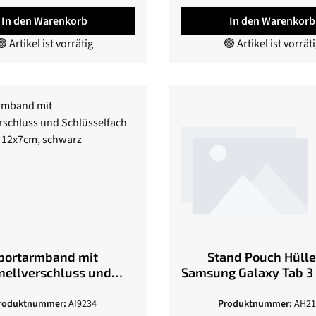
In den Warenkorb
In den Warenkorb
 Artikel ist vorrätig
🟢 Artikel ist vorrät
portarmband mit
Stand Pouch Hülle
nellverschluss und
Samsung Galaxy Tab 3 - 
üsselfach für Handy
pink
12x7cm, schwarz
roduktnummer:
AI9234
Produktnummer:
AH21