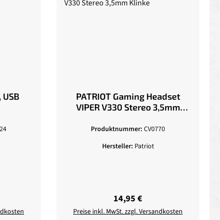
, USB
PATRIOT Gaming Headset
VIPER V330 Stereo 3,5mm
Klinke
24
Produktnummer:
CV0770
Hersteller:
Patriot
eis:
Regulärer Preis:
14,95 €
andkosten
Preise inkl. MwSt. zzgl. Versandkosten