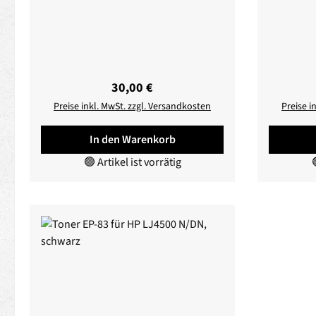
Regulärer Preis:
30,00 €
Preise inkl. MwSt. zzgl. Versandkosten
Preise i
In den Warenkorb
🟢 Artikel ist vorrätig
