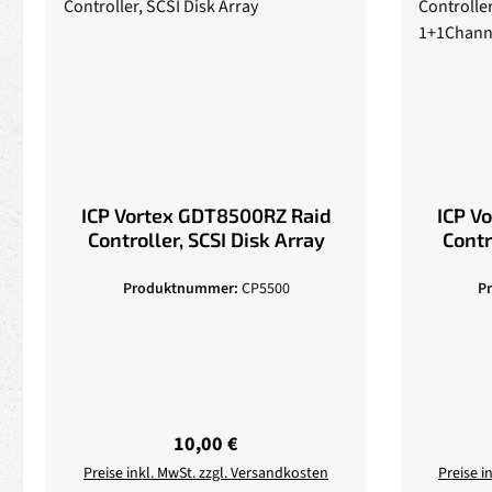
ICP Vortex GDT8500RZ Raid
ICP V
Controller, SCSI Disk Array
Contr
1+1Ch
Produktnummer:
CP5500
P
Regulärer Preis:
10,00 €
Preise inkl. MwSt. zzgl. Versandkosten
Preise i