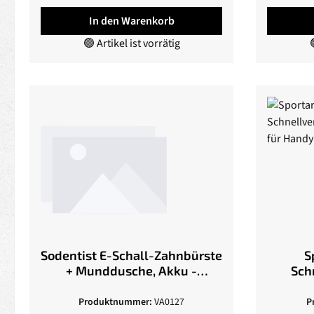
In den Warenkorb
🟢 Artikel ist vorrätig

Sodentist E-Schall-Zahnbürste
S
+ Munddusche, Akku -
Sch
portable
Schl
Produktnummer:
VA0127
P