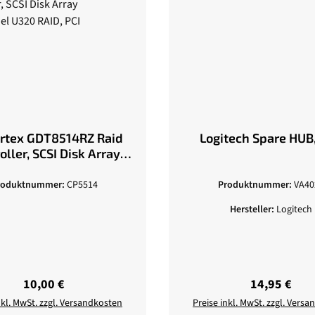
ortex GDT8514RZ Raid
Logitech Spare HUB
oller, SCSI Disk Array
annel U320 RAID, PCI
roduktnummer:
CP5514
Produktnummer:
VA40
Hersteller:
Logitech
Regulärer Preis:
Regulärer Pr
10,00 €
14,95 €
nkl. MwSt. zzgl. Versandkosten
Preise inkl. MwSt. zzgl. Vers