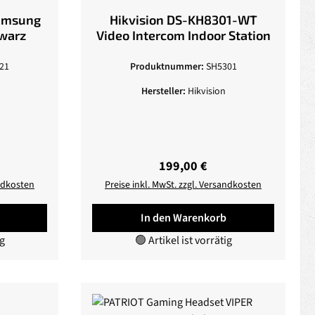
Samsung
Hikvision DS-KH8301-WT
hwarz
Video Intercom Indoor Station
21
Produktnummer:
SH5301
Hersteller:
Hikvision
eis:
Regulärer Preis:
199,00 €
andkosten
Preise inkl. MwSt. zzgl. Versandkosten
In den Warenkorb
ig
🟢 Artikel ist vorrätig