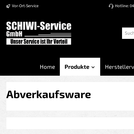
Vor-Ort-Service
Hotline: 0
 Hauptinhalt springen
Zur Suche springen
Zur Hauptnavigation springen
Home
Produkte
Hersteller
Abverkaufsware