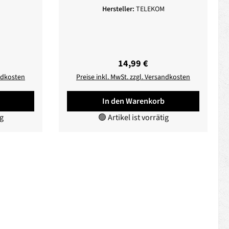
Hersteller:
TELEKOM
reis:
Regulärer Preis:
14,99 €
andkosten
Preise inkl. MwSt. zzgl. Versandkosten
In den Warenkorb
ig
🟢 Artikel ist vorrätig