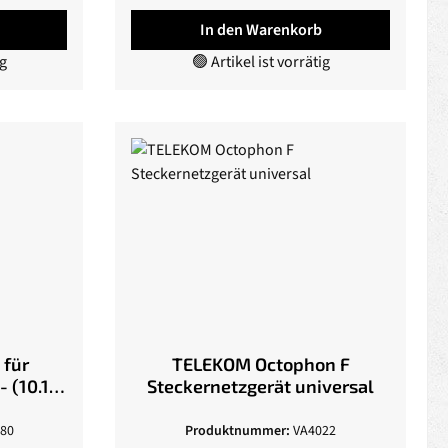
In den Warenkorb
ig
🟢 Artikel ist vorrätig
 für
TELEKOM Octophon F
(10.1"),
Steckernetzgerät universal
80
Produktnummer:
VA4022