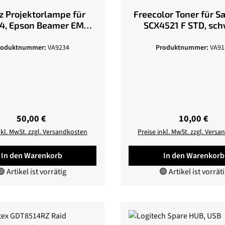
z Projektorlampe für
Freecolor Toner für 
4, Epson Beamer EMP-
SCX4521 F STD, sc
X3/62/82
roduktnummer:
VA9234
Produktnummer:
VA91
Regulärer Preis:
Regulärer Pr
50,00 €
10,00 €
nkl. MwSt. zzgl. Versandkosten
Preise inkl. MwSt. zzgl. Vers
In den Warenkorb
In den Warenkorb
 Artikel ist vorrätig
🟢 Artikel ist vorrät