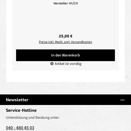
Hersteller:
RAZER
Regulärer Preis:
25,00 €
Preise inkl. MwSt. zzgl. Versandkosten
In den Warenkorb
🟢 Artikel ist vorrätig
Newsletter
Service-Hotline
Unterstützung und Beratung unter:
040 - 480 45 03