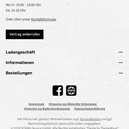
Mo-Fr: 10:00 - 19:00 Uhr
Sa: 10-16 Uhr
Oder über unser
Kontaktformular
.
Vertrag widerrufen
Ladengeschäft
Informationen
Bestellungen
Facebook
Website
Impressum
Hinweise zur Altgeräte Entsorgung
Hinweise zur Batterieentsorgung
Datenschutzerklärung
Alle Preise inkl. gesetzl. Mehrwertsteuer zzgl.
Versandkosten
und ggf.
Nachnahmegebühren, wenn nicht anders angegeben.
© 2026 SCHIWI-Service GmbH - Alle Rechte vorbehalten. Theme by
ThemeWare®