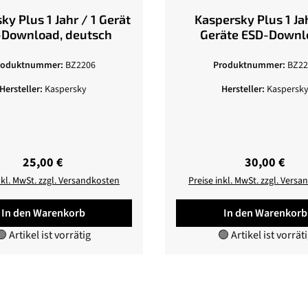
1 Jahr / 1 Gerät
Kaspersky Plus 1 Jahr / 3
-Download, deutsch
Geräte ESD-Download,
deutsch
roduktnummer:
BZ2206
Produktnummer:
BZ22
Hersteller:
Kaspersky
Hersteller:
Kaspersk
Regulärer Preis:
Regulärer Pr
25,00 €
30,00 €
nkl. MwSt. zzgl. Versandkosten
Preise inkl. MwSt. zzgl. Vers
In den Warenkorb
In den Warenkorb
 Artikel ist vorrätig
🟢 Artikel ist vorrät