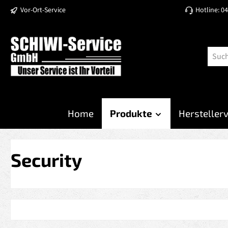
Vor-Ort-Service
Hotline: 0
 Hauptinhalt springen
Zur Suche springen
Zur Hauptnavigation springen
Home
Produkte
Hersteller
Security