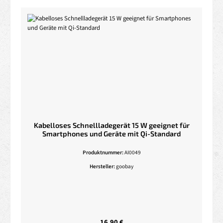
Kabelloses Schnellladegerät 15 W geeignet für
Smartphones und Geräte mit Qi-Standard
Produktnummer:
AI0049
Hersteller:
goobay
Regulärer Preis:
16,90 €