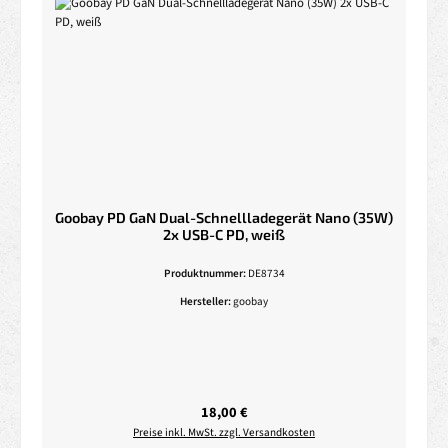
Goobay PD GaN Dual-Schnellladegerät Nano (35W)
2x USB-C PD, weiß
Produktnummer:
DE8734
Hersteller:
goobay
Regulärer Preis:
18,00 €
Preise inkl. MwSt. zzgl. Versandkosten