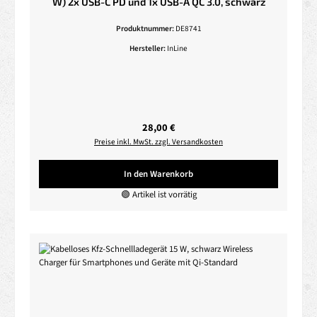
W) 2x USB-C PD und 1x USB-A QC 3.0, schwarz
Produktnummer:
DE8741
Hersteller:
InLine
Regulärer Preis:
28,00 €
Preise inkl. MwSt. zzgl. Versandkosten
In den Warenkorb
🟢 Artikel ist vorrätig