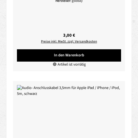
Hersteller:
goobay
Regulärer Preis:
3,00 €
Preise inkl. MwSt. zzgl. Versandkosten
In den Warenkorb
🟢 Artikel ist vorrätig