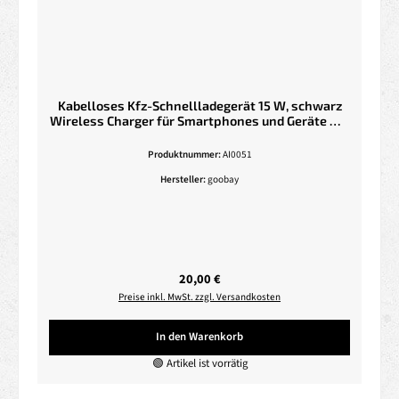
Kabelloses Kfz-Schnellladegerät 15 W, schwarz
Wireless Charger für Smartphones und Geräte mit
Qi-Standard
Produktnummer:
AI0051
Hersteller:
goobay
Regulärer Preis:
20,00 €
Preise inkl. MwSt. zzgl. Versandkosten
In den Warenkorb
🟢 Artikel ist vorrätig