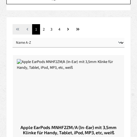
Seite
Seite
Seite
Seite
1
2
3
4
Apple EarPods MNHF2ZM/A (In-Ear) mit 3,5mm
Klinke für Handy, Tablet, iPod, MP3, etc, weiß