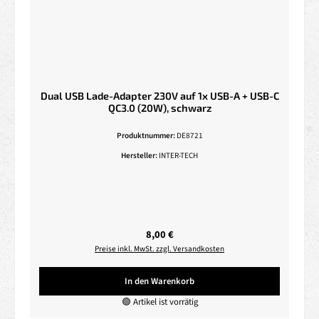
Dual USB Lade-Adapter 230V auf 1x USB-A + USB-C
QC3.0 (20W), schwarz
Produktnummer:
DE8721
Hersteller:
INTER-TECH
Regulärer Preis:
8,00 €
Preise inkl. MwSt. zzgl. Versandkosten
In den Warenkorb
🟢 Artikel ist vorrätig