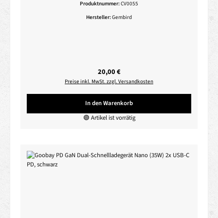
Produktnummer:
CV0055
Hersteller:
Gembird
Regulärer Preis:
20,00 €
Preise inkl. MwSt. zzgl. Versandkosten
In den Warenkorb
🟢 Artikel ist vorrätig