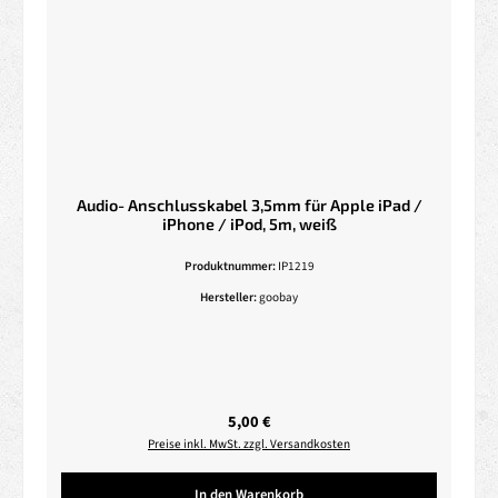
Audio- Anschlusskabel 3,5mm für Apple iPad /
iPhone / iPod, 5m, weiß
Produktnummer:
IP1219
Hersteller:
goobay
Regulärer Preis:
5,00 €
Preise inkl. MwSt. zzgl. Versandkosten
In den Warenkorb