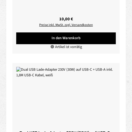
Regulärer Preis:
10,00 €
Preise inkl. MwSt. zzgl. Versandkosten
In den Warenkorb
🟢 Artikel ist vorrätig