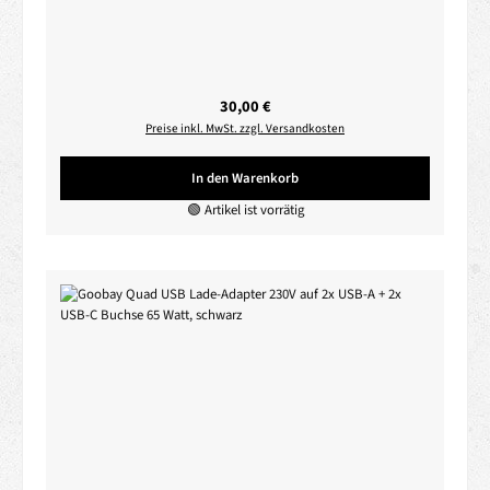
Regulärer Preis:
30,00 €
Preise inkl. MwSt. zzgl. Versandkosten
In den Warenkorb
🟢 Artikel ist vorrätig