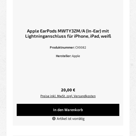
Apple EarPods MWTY3ZM/A (In-Ear) mit
Lightninganschluss für iPhone, iPad, weiß
Produktnummer:
CV0082
Hersteller:
Apple
Regulärer Preis:
20,00 €
Preise inkl. MwSt. zzgl. Versandkosten
In den Warenkorb
🟢 Artikel ist vorrätig