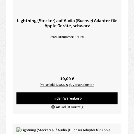
Lightning (Stecker) auf Audio (Buchse) Adapter für
Apple Geräte, schwarz
Produktnummer:
IP1191
Regulärer Preis:
10,00 €
Preise inkl. MwSt. zzgl. Versandkosten
In den Warenkorb
🟢 Artikel ist vorrätig