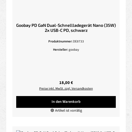
Goobay PD GaN Dual-Schnellladegerät Nano (35W)
2x USB-C PD, schwarz
Produktnummer:
DE8733
Hersteller:
goobay
Regulärer Preis:
18,00 €
Preise inkl. MwSt. zzgl. Versandkosten
In den Warenkorb
🟢 Artikel ist vorrätig