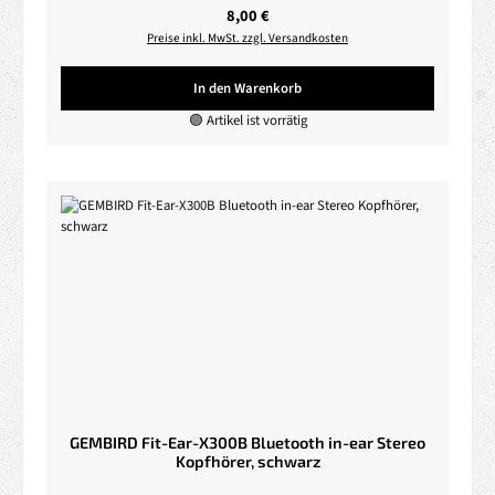
Regulärer Preis:
8,00 €
Preise inkl. MwSt. zzgl. Versandkosten
In den Warenkorb
🟢 Artikel ist vorrätig
GEMBIRD Fit-Ear-X300B Bluetooth in-ear Stereo
Kopfhörer, schwarz