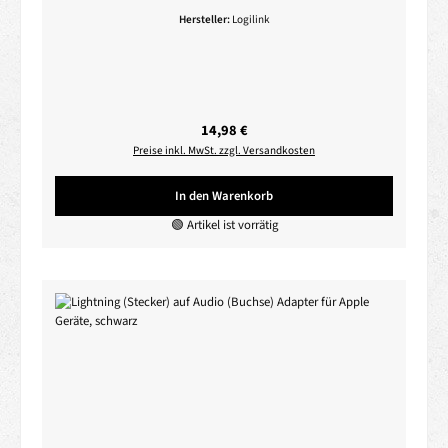
Hersteller:
Logilink
Regulärer Preis:
14,98 €
Preise inkl. MwSt. zzgl. Versandkosten
In den Warenkorb
🟢 Artikel ist vorrätig