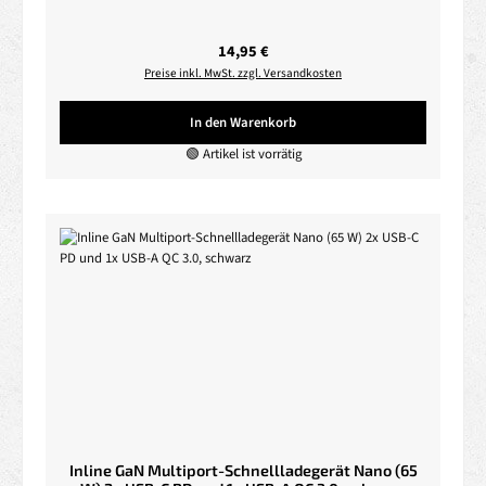
Regulärer Preis:
14,95 €
Preise inkl. MwSt. zzgl. Versandkosten
In den Warenkorb
🟢 Artikel ist vorrätig
Inline GaN Multiport-Schnellladegerät Nano (65