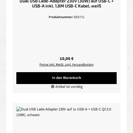
Dual USB Lade-Adapter 230V (30W) auf USB-C +
USB-A inkl. 1,8M USB-C Kabel, weiß
Produktnummer:
DE8731
Regulärer Preis:
10,00 €
Preise inkl. MwSt. zzgl. Versandkosten
In den Warenkorb
🟢 Artikel ist vorrätig