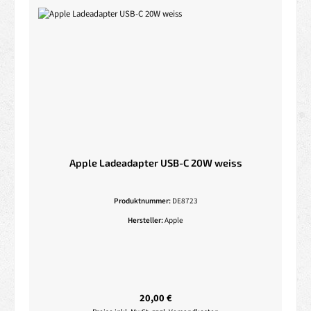
Apple Ladeadapter USB-C 20W weiss
Produktnummer:
DE8723
Hersteller:
Apple
Regulärer Preis:
20,00 €