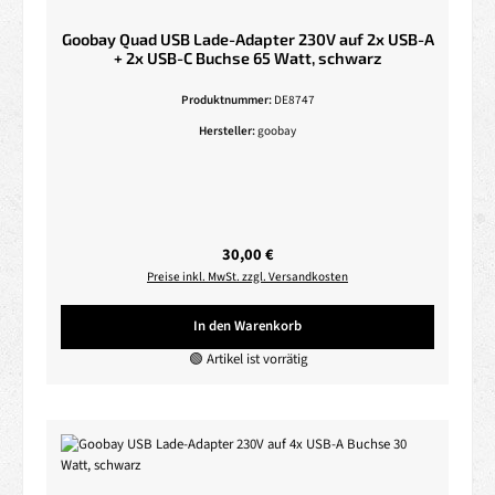
Goobay Quad USB Lade-Adapter 230V auf 2x USB-A
+ 2x USB-C Buchse 65 Watt, schwarz
Produktnummer:
DE8747
Hersteller:
goobay
Regulärer Preis:
30,00 €
Preise inkl. MwSt. zzgl. Versandkosten
In den Warenkorb
🟢 Artikel ist vorrätig