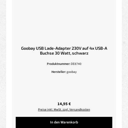
Goobay USB Lade-Adapter 230V auf 4x USB-A
Buchse 30 Watt, schwarz
Produktnummer:
DE8740
Hersteller:
goobay
Regulärer Preis:
14,95 €
Preise inkl. MwSt. zzgl. Versandkosten
In den Warenkorb