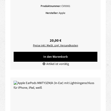
Produktnummer:
CV0081
Hersteller:
Apple
Regulärer Preis:
20,00 €
Preise inkl. MwSt. zzgl. Versandkosten
In den Warenkorb
🟢 Artikel ist vorrätig