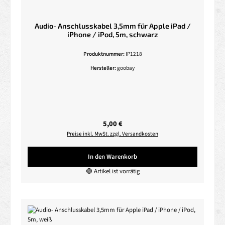
Audio- Anschlusskabel 3,5mm für Apple iPad /
iPhone / iPod, 5m, schwarz
Produktnummer:
IP1218
Hersteller:
goobay
Regulärer Preis:
5,00 €
Preise inkl. MwSt. zzgl. Versandkosten
In den Warenkorb
🟢 Artikel ist vorrätig