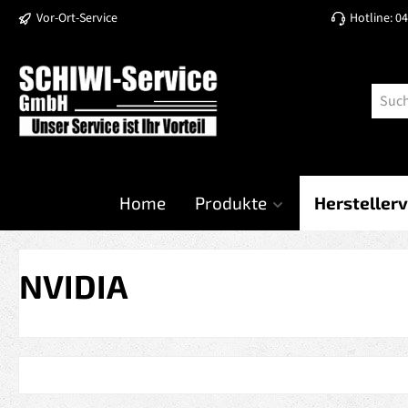
Vor-Ort-Service
Hotline: 0
 Hauptinhalt springen
Zur Suche springen
Zur Hauptnavigation springen
Home
Produkte
Herstellerv
NVIDIA