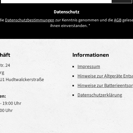
Adresse
*
Datenschutz
die
Datenschutzbestimmungen
zur Kenntnis genommen und die
AGB
gelese
ihnen einverstanden.
*
häft
Informationen
r. 24
Impressum
rg
Hinweise zur Altgeräte Ent
 U1 Hudtwalckerstraße
Hinweise zur Batterieentso
Datenschutzerklärung
en:
 - 19:00 Uhr
:00 Uhr