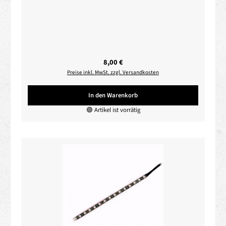
Regulärer Preis:
8,00 €
Preise inkl. MwSt. zzgl. Versandkosten
In den Warenkorb
🟢 Artikel ist vorrätig