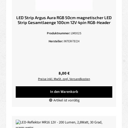
LED Strip Argus Aura RGB 50cm magnetischer LED
Strip Gesamtlaenge 100cm 12V 4pin RGB-Header
Produktnummer:
LM0025
Hersteller:
INTER-TECH
Regulärer Preis:
8,00 €
Preise inkl. MwSt. zzgl. Versandkosten
In den Warenkorb
🟢 Artikel ist vorrätig