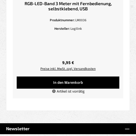
RGB-LED-Band 3 Meter mit Fernbedienung,
selbstklebend, USB
Produktnummer:
LM0036
Hersteller:
Logilink
Regulärer Preis:
9,95 €
Preise inkl. MwSt. zzgl. Versandkosten
In den Warenkorb
🟢 Artikel ist vorrätig
Newsletter