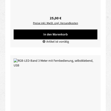
Regulärer Preis:
25,00 €
Preise inkl. MwSt. zzgl. Versandkosten
In den Warenkorb
🟢 Artikel ist vorrätig