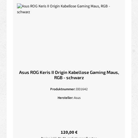
Asus ROG Keris II Origin Kabellose Gaming Maus,
RGB - schwarz
Produktnummer:
DD1642
Hersteller:
Asus
Regulärer Preis:
120,00 €