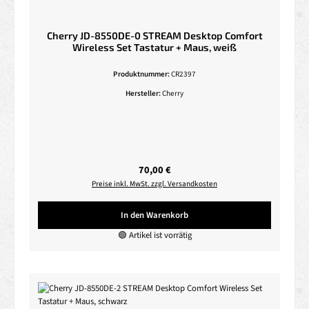
Cherry JD-8550DE-0 STREAM Desktop Comfort
Wireless Set Tastatur + Maus, weiß
Produktnummer:
CR2397
Hersteller:
Cherry
Regulärer Preis:
70,00 €
Preise inkl. MwSt. zzgl. Versandkosten
In den Warenkorb
🟢 Artikel ist vorrätig