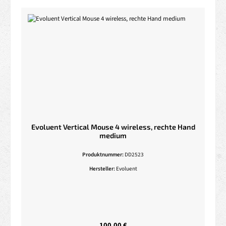
Evoluent Vertical Mouse 4 wireless, rechte Hand
medium
Produktnummer:
DD2523
Hersteller:
Evoluent
Regulärer Preis:
100,00 €