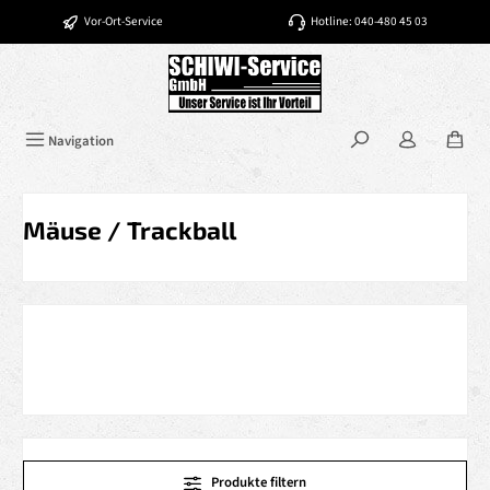
Zum Hauptinhalt springen
Vor-Ort-Service
Hotline: 040-480 45 03
Navigation
Mäuse / Trackball
Produkte filtern