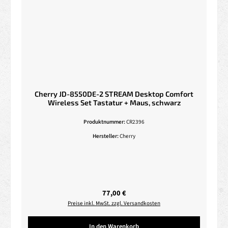
Cherry JD-8550DE-2 STREAM Desktop Comfort
Wireless Set Tastatur + Maus, schwarz
Produktnummer:
CR2396
Hersteller:
Cherry
Regulärer Preis:
77,00 €
Preise inkl. MwSt. zzgl. Versandkosten
In den Warenkorb