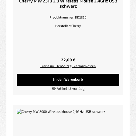
Cherry MW 2310 2.0 Wireless Mouse 2,4GHz USB
schwarz
Produktnummer:
DD2810
Hersteller:
Cherry
Regulärer Preis:
22,00 €
Preise inkl. MwSt. zzgl. Versandkosten
In den Warenkorb
🟢 Artikel ist vorrätig