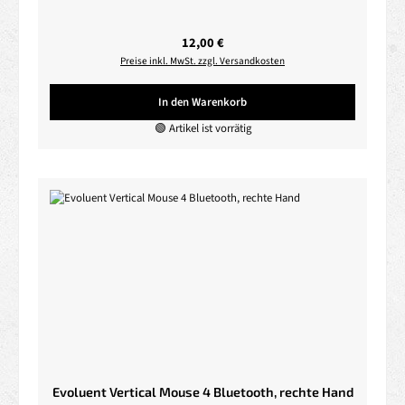
Regulärer Preis:
12,00 €
Preise inkl. MwSt. zzgl. Versandkosten
In den Warenkorb
🟢 Artikel ist vorrätig
Evoluent Vertical Mouse 4 Bluetooth, rechte Hand