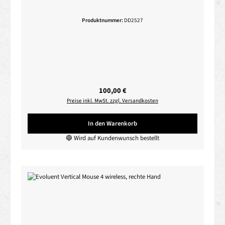
Produktnummer:
DD2527
Regulärer Preis:
100,00 €
Preise inkl. MwSt. zzgl. Versandkosten
In den Warenkorb
🔵 Wird auf Kundenwunsch bestellt