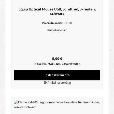
Equip Optical Mouse USB, Scrollrad, 3-Tasten,
schwarz
Produktnummer:
DD120
Hersteller:
equip
Regulärer Preis:
5,00 €
Preise inkl. MwSt. zzgl. Versandkosten
In den Warenkorb
🟢 Artikel ist vorrätig