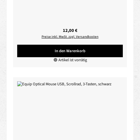
Regulärer Preis:
12,00 €
Preise inkl. MwSt. zzgl. Versandkosten
In den Warenkorb
🟢 Artikel ist vorrätig