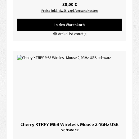
Regulärer Preis:
30,00 €
Preise inkl. MwSt. zzgl. Versandkosten
In den Warenkorb
🟢 Artikel ist vorrätig
Cherry XTRFY M68 Wireless Mouse 2,4GHz USB
schwarz