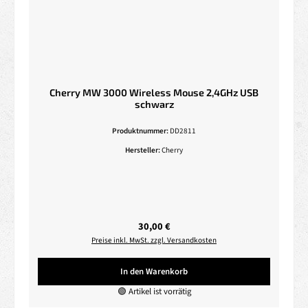
Cherry MW 3000 Wireless Mouse 2,4GHz USB
schwarz
Produktnummer:
DD2811
Hersteller:
Cherry
Regulärer Preis:
30,00 €
Preise inkl. MwSt. zzgl. Versandkosten
In den Warenkorb
🟢 Artikel ist vorrätig