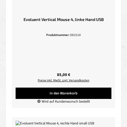
Evoluent Vertical Mouse 4, linke Hand USB
Produktnummer:
DD2518
Regulärer Preis:
85,00 €
Preise inkl. MwSt. zzgl. Versandkosten
In den Warenkorb
🔵 Wird auf Kundenwunsch bestellt