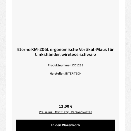
Eterno KM-206L ergonomische Vertikal-Maus für
Linkshänder, wireless schwarz
Produktnummer:
DD1261
Hersteller:
INTER-TECH
Regulärer Preis:
12,00 €
Preise inkl. MwSt. zzgl. Versandkosten
In den Warenkorb