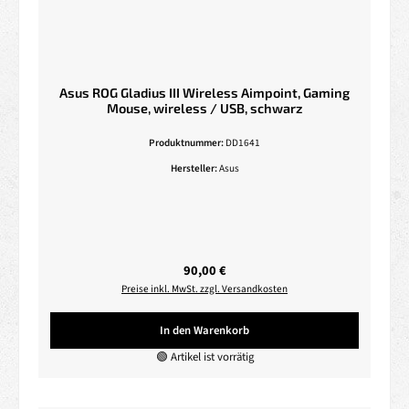
Asus ROG Gladius III Wireless Aimpoint, Gaming
Mouse, wireless / USB, schwarz
Produktnummer:
DD1641
Hersteller:
Asus
Regulärer Preis:
90,00 €
Preise inkl. MwSt. zzgl. Versandkosten
In den Warenkorb
🟢 Artikel ist vorrätig