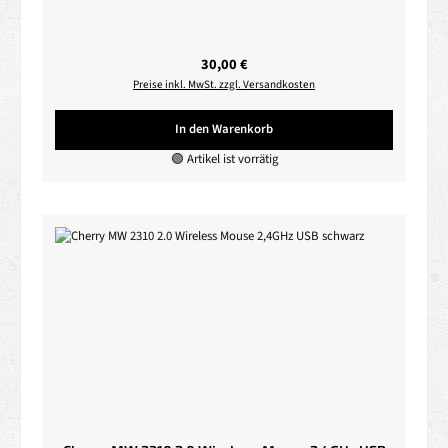
Regulärer Preis:
30,00 €
Preise inkl. MwSt. zzgl. Versandkosten
In den Warenkorb
🟢 Artikel ist vorrätig