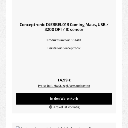
Conceptronic DJEBBEL01B Gaming Maus, USB /
3200 DPI / IC sensor
Produktnummer:
DD1401
Hersteller:
Conceptronic
Regulärer Preis:
14,99 €
Preise inkl. MwSt. zzgl. Versandkosten
In den Warenkorb
🟢 Artikel ist vorrätig