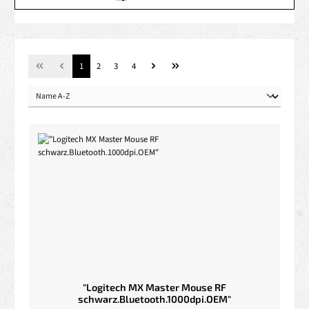
Seite
Seite
Seite
Seite
1
2
3
4
"Logitech MX Master Mouse RF
schwarz.Bluetooth.1000dpi.OEM"