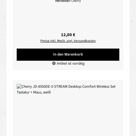
Hersteller:
Cherry
Regulärer Preis:
12,00 €
Preise inkl. MwSt. zzgl. Versandkosten
In den Warenkorb
🟢 Artikel ist vorrätig