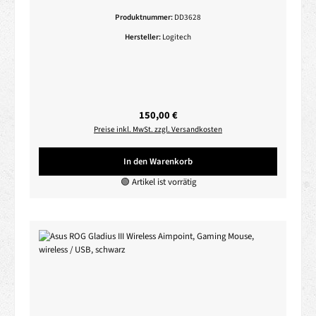
Produktnummer:
DD3628
Hersteller:
Logitech
Regulärer Preis:
150,00 €
Preise inkl. MwSt. zzgl. Versandkosten
In den Warenkorb
🟢 Artikel ist vorrätig