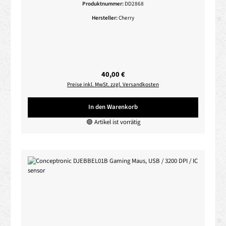
Produktnummer:
DD2868
Hersteller:
Cherry
Regulärer Preis:
40,00 €
Preise inkl. MwSt. zzgl. Versandkosten
In den Warenkorb
🟢 Artikel ist vorrätig