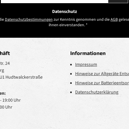
Adresse
*
Datenschutz
die
Datenschutzbestimmungen
zur Kenntnis genommen und die
AGB
gelese
ihnen einverstanden.
*
häft
Informationen
r. 24
Impressum
rg
Hinweise zur Altgeräte Ent
 U1 Hudtwalckerstraße
Hinweise zur Batterieentso
Datenschutzerklärung
en:
 - 19:00 Uhr
:00 Uhr