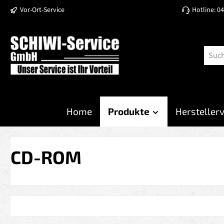
Vor-Ort-Service
Hotline: 0
 Hauptinhalt springen
Zur Suche springen
Zur Hauptnavigation springen
Home
Produkte
Hersteller
CD-ROM