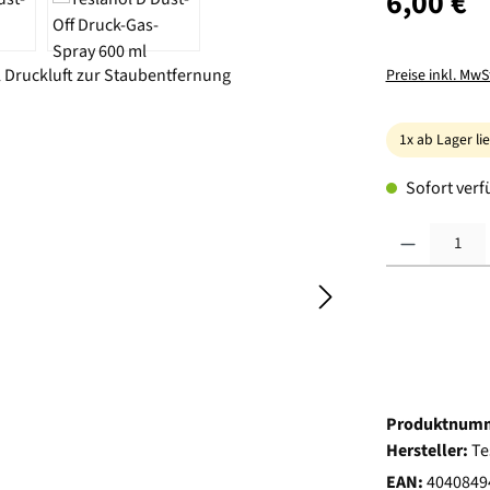
6,00 €
Preise inkl. MwS
1x ab Lager li
Sofort verfü
Produkt Anzahl:
Produktnum
Hersteller:
Te
EAN:
4040849