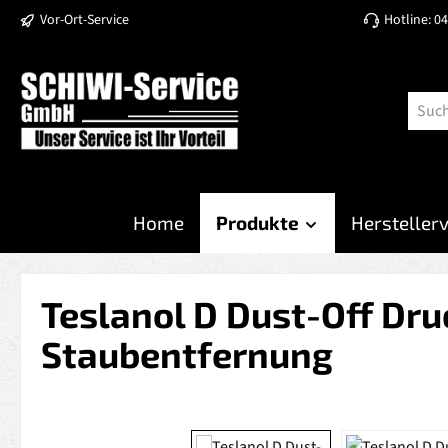
Vor-Ort-Service
Hotline: 0
 Hauptinhalt springen
Zur Suche springen
Zur Hauptnavigation springen
Home
Produkte
Hersteller
Teslanol D Dust-Off Dru
Staubentfernung
Bildergalerie überspringen