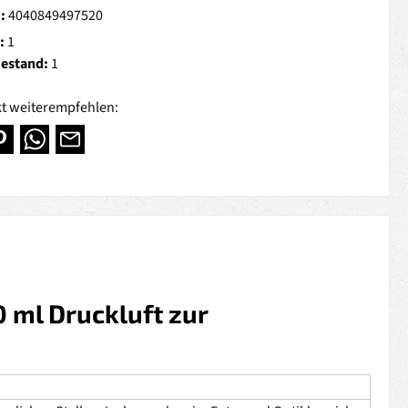
.:
4040849497520
:
1
Bestand:
1
t weiterempfehlen:
 ml Druckluft zur