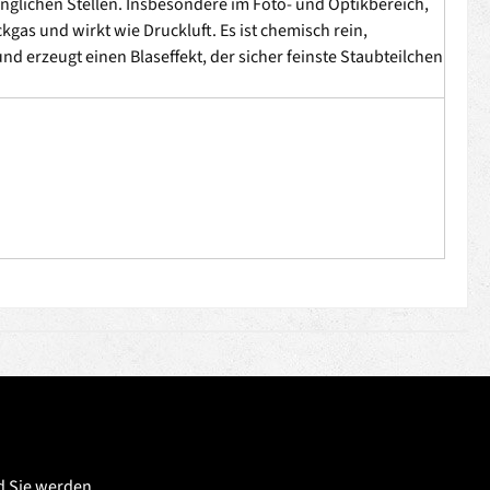
glichen Stellen. Insbesondere im Foto- und Optikbereich,
as und wirkt wie Druckluft. Es ist chemisch rein,
und erzeugt einen Blaseffekt, der sicher feinste Staubteilchen
d Sie werden