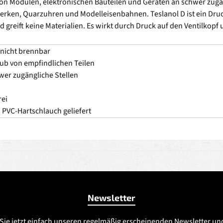
n Modulen, elektronischen Bauteilen und Geräten an schwer zugän
rken, Quarzuhren und Modelleisenbahnen. Teslanol D ist ein Druckg
 greift keine Materialien. Es wirkt durch Druck auf den Ventilkopf 
 nicht brennbar
aub von empfindlichen Teilen
hwer zugängliche Stellen
rei
 PVC-Hartschlauch geliefert
Newsletter
Sie jetzt einfach unseren regelmäßig erscheinenden Newsletter un