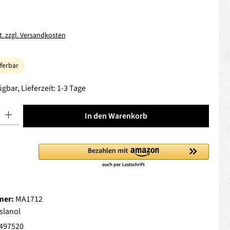
t. zzgl. Versandkosten
eferbar
gbar, Lieferzeit: 1-3 Tage
 Gib den gewünschten Wert ein oder benutze die Schaltflächen um die Anza
In den Warenkorb
mer:
MA1712
slanol
497520