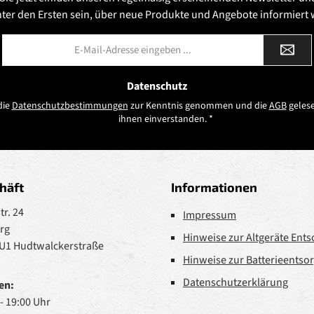
nter den Ersten sein, über neue Produkte und Angebote informiert
E-
Mail-
Adresse
*
Datenschutz
die
Datenschutzbestimmungen
zur Kenntnis genommen und die
AGB
gelese
ihnen einverstanden.
*
häft
Informationen
r. 24
Impressum
rg
Hinweise zur Altgeräte Ent
 U1 Hudtwalckerstraße
Hinweise zur Batterieentso
Datenschutzerklärung
en:
 - 19:00 Uhr