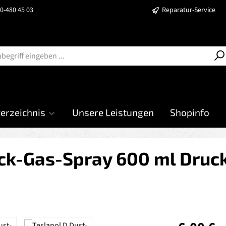
40-480 45 03
Reparatur-Service
verzeichnis
Unsere Leistungen
Shopinfo
ck-Gas-Spray 600 ml Druck
Regulärer Prei