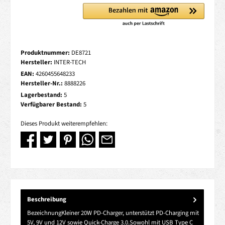
Produktnummer:
DE8721
Hersteller:
INTER-TECH
EAN:
4260455648233
Hersteller-Nr.:
8888226
Lagerbestand:
5
Verfügbarer Bestand:
5
Dieses Produkt weiterempfehlen:
Beschreibung
BezeichnungKleiner 20W PD-Charger, unterstützt PD-Charging mit
5V, 9V und 12V sowie Quick-Charge 3.0.Sowohl mit USB Type C