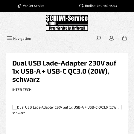
Zum Hauptinhalt springen
Vor-Ort-Service
Hotline: 040-480 45 03
Navigation
Dual USB Lade-Adapter 230V auf
1x USB-A + USB-C QC3.0 (20W),
schwarz
INTER-TECH
Bildergalerie überspringen