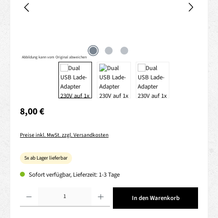
Abbildung kann vom Original abweichen
Regulärer Preis:
8,00 €
Preise inkl. MwSt. zzgl. Versandkosten
5x ab Lager lieferbar
Sofort verfügbar, Lieferzeit: 1-3 Tage
Produkt Anzahl: Gib den gewünschten Wert ein oder benutze die Schaltflächen um die 
In den Warenkorb