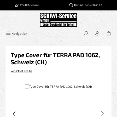
Zum Hauptinhalt springen
Vor-Ort-Service
Hotline: 040-480 45 03
Navigation
Type Cover für TERRA PAD 1062,
Schweiz (CH)
WORTMANN AG
Bildergalerie überspringen