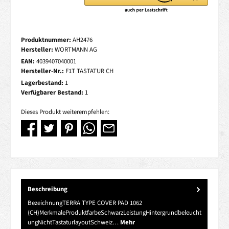
Produktnummer:
AH2476
Hersteller:
WORTMANN AG
EAN:
4039407040001
Hersteller-Nr.:
F1T TASTATUR CH
Lagerbestand:
1
Verfügbarer Bestand:
1
Dieses Produkt weiterempfehlen:
Beschreibung
BezeichnungTERRA TYPE COVER PAD 1062
(CH)MerkmaleProduktfarbeSchwarzLeistungHintergrundbeleucht
ungNichtTastaturlayoutSchweiz…
Mehr