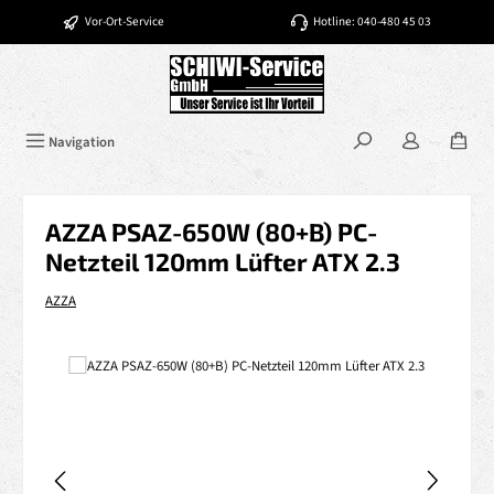
Zum Hauptinhalt springen
Vor-Ort-Service
Hotline: 040-480 45 03
Navigation
AZZA PSAZ-650W (80+B) PC-
Netzteil 120mm Lüfter ATX 2.3
AZZA
Bildergalerie überspringen