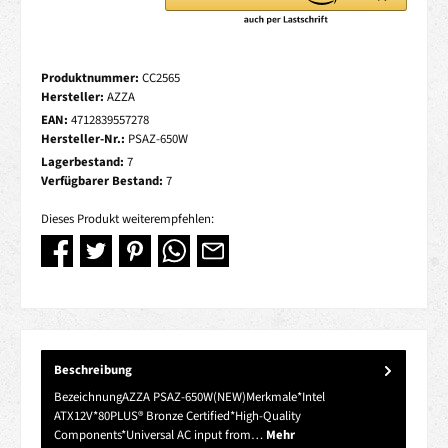
Produktnummer:
CC2565
Hersteller:
AZZA
EAN:
4712839557278
Hersteller-Nr.:
PSAZ-650W
Lagerbestand:
7
Verfügbarer Bestand:
7
Dieses Produkt weiterempfehlen:
Beschreibung
BezeichnungAZZA PSAZ-650W(NEW)Merkmale*Intel
ATX12V*80PLUS® Bronze Certified*High-Quality
Components*Universal AC input from…
Mehr