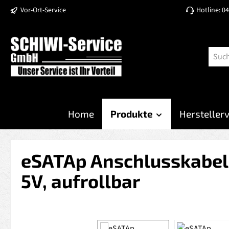
Vor-Ort-Service
Hotline: 0
 Hauptinhalt springen
Zur Suche springen
Zur Hauptnavigation springen
Home
Produkte
Hersteller
eSATAp Anschlusskabel 
5V, aufrollbar
Bildergalerie überspringen