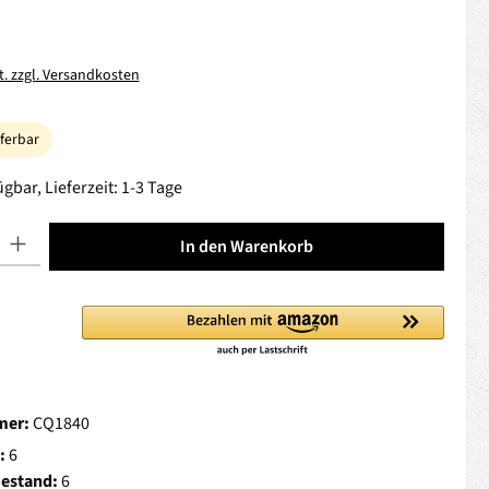
t. zzgl. Versandkosten
eferbar
gbar, Lieferzeit: 1-3 Tage
 Gib den gewünschten Wert ein oder benutze die Schaltflächen um die Anza
In den Warenkorb
mer:
CQ1840
:
6
Bestand:
6