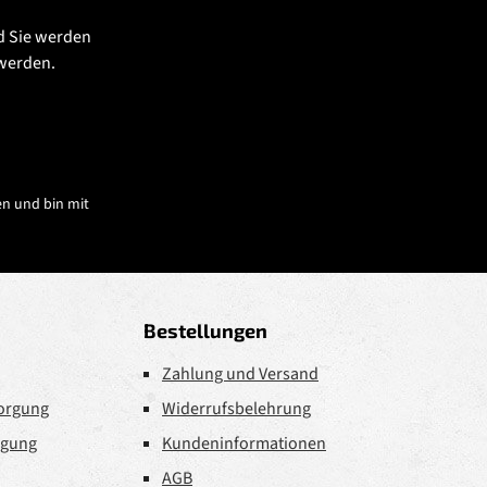
d Sie werden
 werden.
n und bin mit
Bestellungen
Zahlung und Versand
sorgung
Widerrufsbelehrung
rgung
Kundeninformationen
AGB