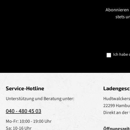
Abonnieren 
stets u
Ich habe 
Service-Hotline
Ladengesc
Unterstützung und Beratung unter:
Hudtwalckerst
22299 Hambu
040 - 480 45 03
Direkt an der
Mo-Fr: 10:00 - 19:00 Uhr
Sa: 10-16 Uhr
Öffnungszeit