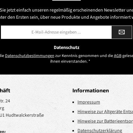
Sie jetzt einfach unseren regelmäßig erscheinenden Newsletter un
nter den Ersten sein, über neue Produkte und Angebote informiert
E-
Mail-
Adresse
*
Datenschutz
die
Datenschutzbestimmungen
zur Kenntnis genommen und die
AGB
gelese
ihnen einverstanden.
*
häft
Informationen
r. 24
Impressum
rg
Hinweise zur Altgeräte Ent
 U1 Hudtwalckerstraße
Hinweise zur Batterieentso
Datenschutzerklärung
en: