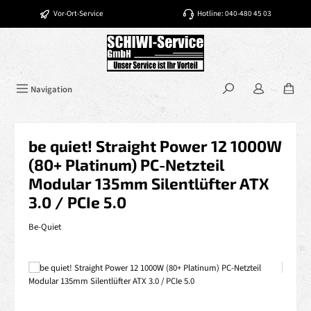
Zum Hauptinhalt springen
Vor-Ort-Service
Hotline: 040-480 45 03
Navigation
be quiet! Straight Power 12 1000W
(80+ Platinum) PC-Netzteil
Modular 135mm Silentlüfter ATX
3.0 / PCIe 5.0
Be-Quiet
Bildergalerie überspringen