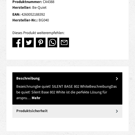
Produktnummer:
CA4388
Hersteller:
Be-Quiet
EAN:
4260052188392
Hersteller-Nr.:
BG040
Dieses Produkt weiterempfehlen:
Beschreibung
Bezeichnungbe quiet! SILENT BASE 802 WhiteBeschreibungDas
be quiet! Silent Base 802 White ist die perfekte Lösung für
anspru…
Mehr
Produktsicherheit