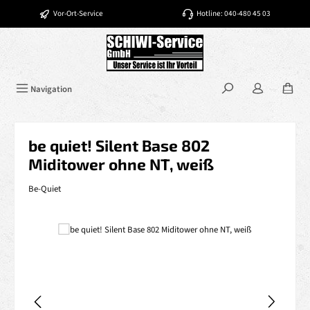
Zum Hauptinhalt springen
Vor-Ort-Service
Hotline: 040-480 45 03
Navigation
be quiet! Silent Base 802
Miditower ohne NT, weiß
Be-Quiet
Bildergalerie überspringen