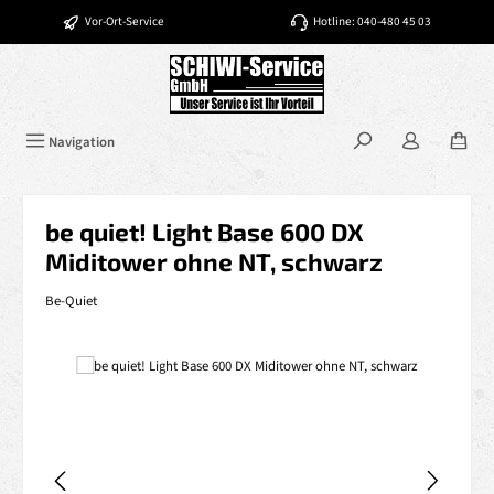
Zum Hauptinhalt springen
Vor-Ort-Service
Hotline: 040-480 45 03
Navigation
be quiet! Light Base 600 DX
Miditower ohne NT, schwarz
Be-Quiet
Bildergalerie überspringen