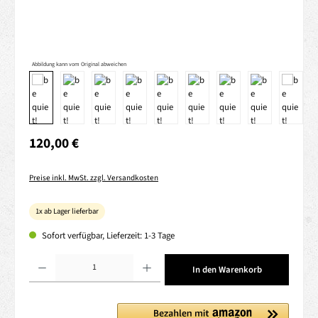
Abbildung kann vom Original abweichen
Regulärer Preis:
120,00 €
Preise inkl. MwSt. zzgl. Versandkosten
1x ab Lager lieferbar
Sofort verfügbar, Lieferzeit: 1-3 Tage
Produkt Anzahl: Gib den gewünschten Wert ein oder benutze die Schaltflächen um die 
In den Warenkorb