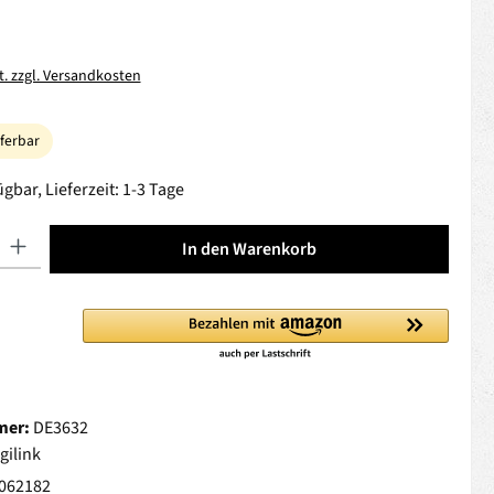
t. zzgl. Versandkosten
eferbar
gbar, Lieferzeit: 1-3 Tage
 Gib den gewünschten Wert ein oder benutze die Schaltflächen um die Anza
In den Warenkorb
mer:
DE3632
gilink
062182