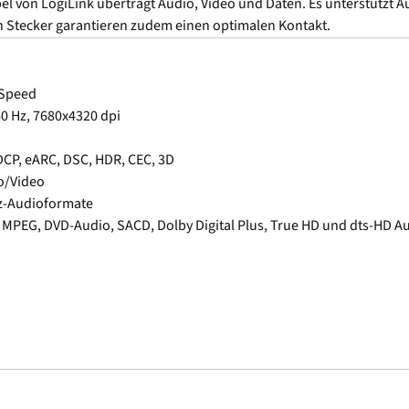
l von LogiLink überträgt Audio, Video und Daten. Es unterstützt A
en Stecker garantieren zudem einen optimalen Kontakt.
 Speed
60 Hz, 7680x4320 dpi
HDCP, eARC, DSC, HDR, CEC, 3D
io/Video
Hz-Audioformate
TS, MPEG, DVD-Audio, SACD, Dolby Digital Plus, True HD und dts-HD 