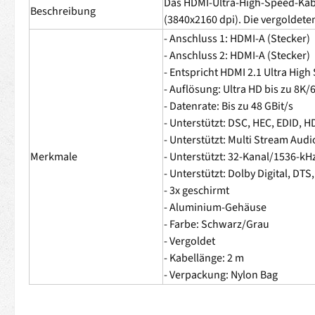
Das HDMI-Ultra-High-Speed-Kabe
Beschreibung
(3840x2160 dpi). Die vergoldet
- Anschluss 1: HDMI-A (Stecker)
- Anschluss 2: HDMI-A (Stecker)
- Entspricht HDMI 2.1 Ultra High
- Auflösung: Ultra HD bis zu 8K/
- Datenrate: Bis zu 48 GBit/s
- Unterstützt: DSC, HEC, EDID, 
- Unterstützt: Multi Stream Aud
Merkmale
- Unterstützt: 32-Kanal/1536-k
- Unterstützt: Dolby Digital, D
- 3x geschirmt
- Aluminium-Gehäuse
- Farbe: Schwarz/Grau
- Vergoldet
- Kabellänge: 2 m
- Verpackung: Nylon Bag