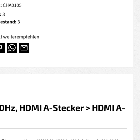
.:
CHA0105
:
3
Bestand:
3
t weiterempfehlen:
0Hz, HDMI A-Stecker > HDMI A-