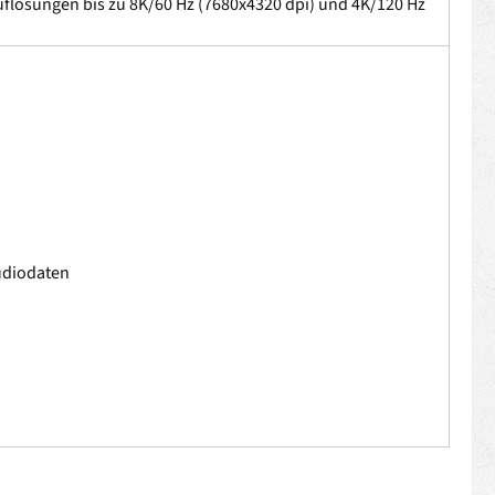
uflösungen bis zu 8K/60 Hz (7680x4320 dpi) und 4K/120 Hz
Audiodaten