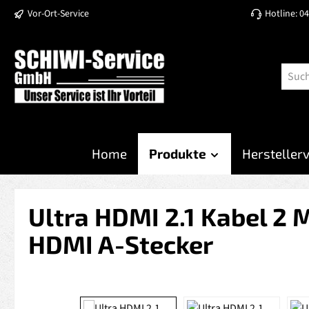
Vor-Ort-Service
Hotline: 0
 Hauptinhalt springen
Zur Suche springen
Zur Hauptnavigation springen
Home
Produkte
Hersteller
Ultra HDMI 2.1 Kabel 2
HDMI A-Stecker
Bildergalerie überspringen