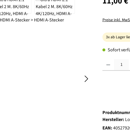
11,00 €
Preise inkl. MwS
3x ab Lager li
Sofort verfü
Produkt Anzahl:
Produktnum
Hersteller:
Lo
EAN:
4052792