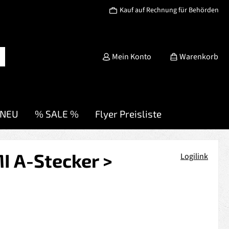
Kauf auf Rechnung für Behörden
Mein Konto
Warenkorb
NEU
% SALE %
Flyer Preisliste
I A-Stecker >
Logilink
s: