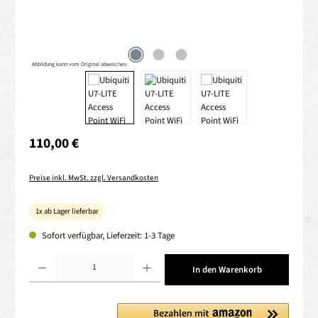
Abbildung kann vom Original abweichen
Regulärer Preis:
110,00 €
Preise inkl. MwSt. zzgl. Versandkosten
1x ab Lager lieferbar
Sofort verfügbar, Lieferzeit: 1-3 Tage
Produkt Anzahl: Gib den gewünschten Wert ein oder benutze die Schaltflächen um die 
In den Warenkorb