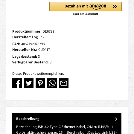
Produktnummer:
DE6728
Hersteller:
Logilink
EAN:
4052792075298
Hersteller-Nr.:
CU0417
Lagerbestand:
3
Verfügbarer Bestand:
3
Dieses Produkt weiterempfehlen:
Beschreibung
BezeichnungUSB 3.2 Type-C Ethernet-Kabel, C/M zu RJ45/M, 1
Gbit/s, aktiv, schwarz/grau, 15 mBeschreibungDas LogiLink USB-