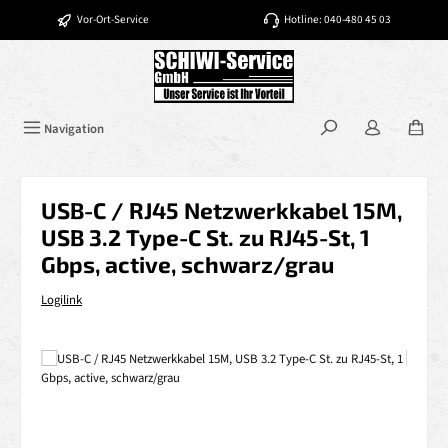
Zum Hauptinhalt springen
Vor-Ort-Service
Hotline: 040-480 45 03
Navigation
USB-C / RJ45 Netzwerkkabel 15M,
USB 3.2 Type-C St. zu RJ45-St, 1
Gbps, active, schwarz/grau
Logilink
Bildergalerie überspringen