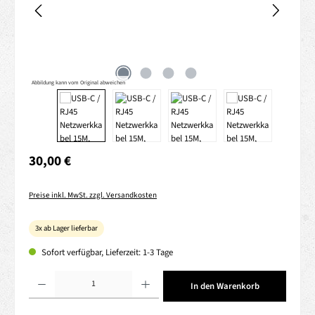
Abbildung kann vom Original abweichen
Regulärer Preis:
30,00 €
Preise inkl. MwSt. zzgl. Versandkosten
3x ab Lager lieferbar
Sofort verfügbar, Lieferzeit: 1-3 Tage
Produkt Anzahl: Gib den gewünschten Wert ein oder benutze die Schaltflächen um die 
In den Warenkorb