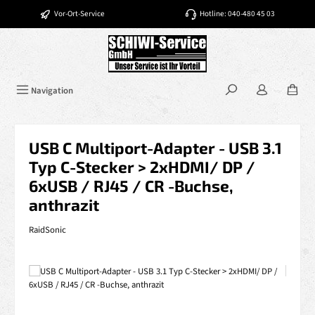
Zum Hauptinhalt springen
Vor-Ort-Service
Hotline: 040-480 45 03
Navigation
USB C Multiport-Adapter - USB 3.1
Typ C-Stecker > 2xHDMI/ DP /
6xUSB / RJ45 / CR -Buchse,
anthrazit
RaidSonic
Bildergalerie überspringen