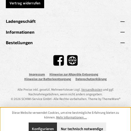
Vertrag widerrufen
Ladengeschäft
Informationen
Bestellungen
Facebook
Website
Impressum
Hinweise zur Altgeräte Entsorgung
Hinweise zur Batterieentsorgung
Datenschutzerklärung
Alle Preise inkl. gesetzl. Mehrwertsteuer zzgl.
Versandkosten
und ggf.
Nachnahmegebühren, wenn nicht anders angegeben.
© 2026 SCHIWI-Service GmbH - Alle Rechte vorbehalten. Theme by
ThemeWare®
Diese Website verwendet Cookies, um eine bestmögliche Erfahrung bieten zu
können.
Mehr Informationen ...
Konfigurieren
Nur technisch notwendige