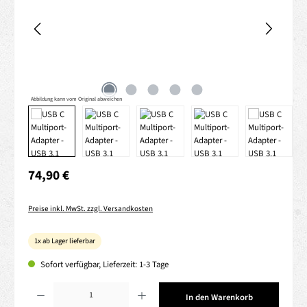
Abbildung kann vom Original abweichen
Regulärer Preis:
74,90 €
Preise inkl. MwSt. zzgl. Versandkosten
1x ab Lager lieferbar
Sofort verfügbar, Lieferzeit: 1-3 Tage
Produkt Anzahl: Gib den gewünschten Wert ein oder benutze die Schaltflächen um die 
In den Warenkorb