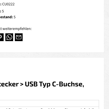
.:
CU0222
:
5
Bestand:
5
t weiterempfehlen:
tecker > USB Typ C-Buchse,