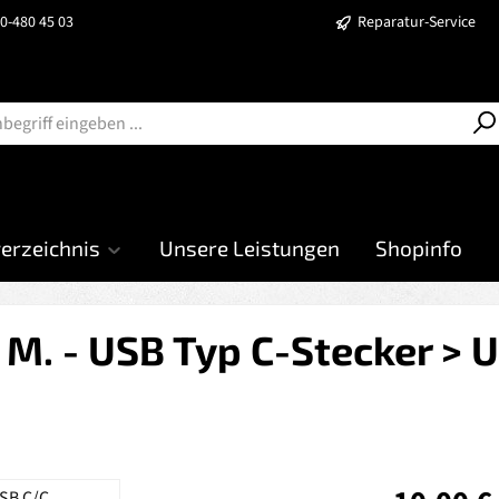
40-480 45 03
Reparatur-Service
verzeichnis
Unsere Leistungen
Shopinfo
M. - USB Typ C-Stecker > 
Regulärer Prei