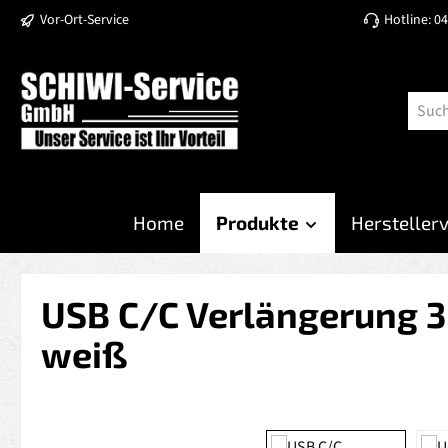
Vor-Ort-Service
Hotline: 0
 Hauptinhalt springen
Zur Suche springen
Zur Hauptnavigation springen
Home
Produkte
Hersteller
USB C/C Verlängerung 3 
weiß
Bildergalerie überspringen