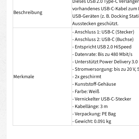
Dieses USB 2.0 Type-C Verlänge
vorhandenes USB-C-Kabel zum L
Beschreibung
USB-Geräten (z. B. Docking Stat
Ausstecken geschützt.
- Anschluss 1: USB-C (Stecker)
- Anschluss 2: USB-C (Buchse)
- Entspricht USB 2.0 HiSpeed
- Datenrate: Bis zu 480 Mbit/s
- Unterstützt Power Delivery 3.0
- Stromversorgung: bis zu 20 V, 
Merkmale
- 2x geschirmt
- Kunststoff-Gehäuse
- Farbe: Weiß
- Vernickelter USB-C-Stecker
- Kabellänge: 3 m
- Verpackung: PE Bag
- Gewicht: 0.091 kg