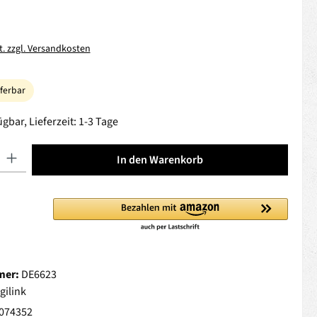
t. zzgl. Versandkosten
eferbar
gbar, Lieferzeit: 1-3 Tage
 Gib den gewünschten Wert ein oder benutze die Schaltflächen um die Anza
In den Warenkorb
mer:
DE6623
gilink
074352