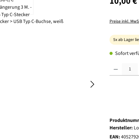
10,00 €
Preise inkl. MwS
5x ab Lager li
Sofort verfü
Produkt Anzahl:
Produktnum
Hersteller:
Lo
EAN:
4052792