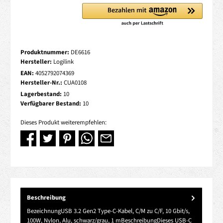
Produktnummer:
DE6616
Hersteller:
Logilink
EAN:
4052792074369
Hersteller-Nr.:
CUA0108
Lagerbestand:
10
Verfügbarer Bestand:
10
Dieses Produkt weiterempfehlen:
Beschreibung
BezeichnungUSB 3.2 Gen2 Type-C-Kabel, C/M zu C/F, 10 Gbit/s,
100W, Nylon, Alu, schwarz/grau, 1 mBeschreibungDieses USB-C