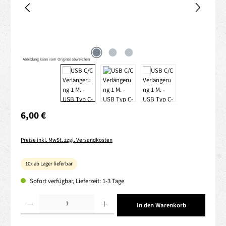
Abbildung kann vom Original abweichen
Regulärer Preis:
6,00 €
Preise inkl. MwSt. zzgl. Versandkosten
10x ab Lager lieferbar
Sofort verfügbar, Lieferzeit: 1-3 Tage
Produkt Anzahl: Gib den gewünschten Wert ein oder benutze die Schaltflächen um die 
In den Warenkorb