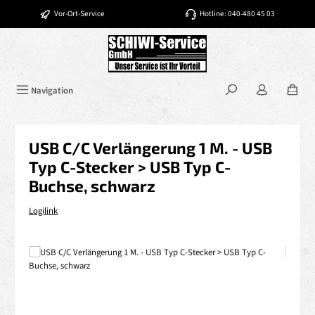
Zum Hauptinhalt springen
Vor-Ort-Service
Hotline: 040-480 45 03
Navigation
USB C/C Verlängerung 1 M. - USB
Typ C-Stecker > USB Typ C-
Buchse, schwarz
Logilink
Bildergalerie überspringen