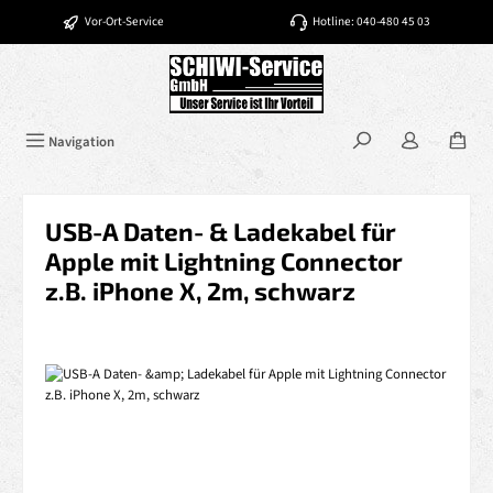
Zum Hauptinhalt springen
Vor-Ort-Service
Hotline: 040-480 45 03
Navigation
USB-A Daten- & Ladekabel für
Apple mit Lightning Connector
z.B. iPhone X, 2m, schwarz
Bildergalerie überspringen