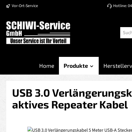
Vor-Ort-Service
Hotline: 0
 Hauptinhalt springen
Zur Suche springen
Zur Hauptnavigation springen
Home
Produkte
Hersteller
USB 3.0 Verlängerungsk
aktives Repeater Kabel
Bildergalerie überspringen