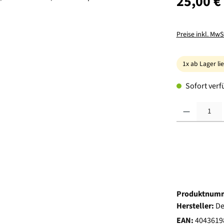
25,00 €
Preise inkl. MwS
1x ab Lager li
Sofort verfü
Produkt Anzahl:
Produktnum
Hersteller:
De
EAN:
4043619