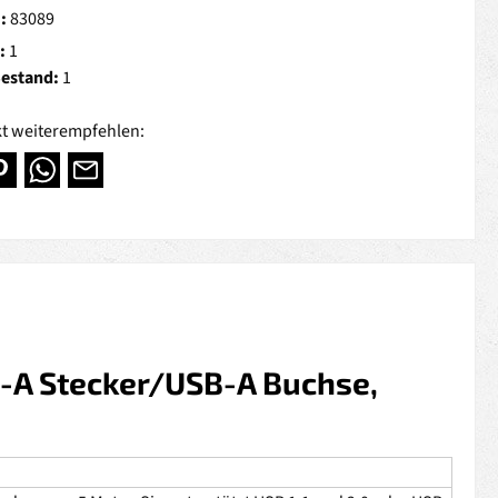
.:
83089
:
1
Bestand:
1
t weiterempfehlen:
-A Stecker/USB-A Buchse,