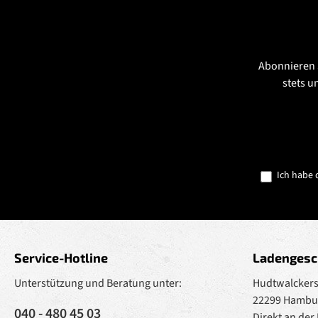
Abonnieren 
stets u
Ich habe 
Service-Hotline
Ladengesc
Unterstützung und Beratung unter:
Hudtwalckerst
22299 Hambu
040 - 480 45 03
Direkt an der