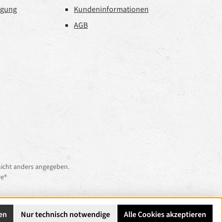
rgung
Kundeninformationen
AGB
icht anders angegeben.
e®
en
Nur technisch notwendige
Alle Cookies akzeptieren