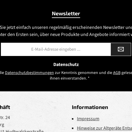
Newsletter
Sie jetzt einfach unseren regelmäßig erscheinenden Newsletter un
nter den Ersten sein, über neue Produkte und Angebote informiert
E-
Mail-
Adresse
*
Datenschutz
die
Datenschutzbestimmungen
zur Kenntnis genommen und die
AGB
gelese
ihnen einverstanden.
*
häft
Informationen
r. 24
Impressum
rg
Hinweise zur Altgeräte Ent
 U1 Hudtwalckerstraße