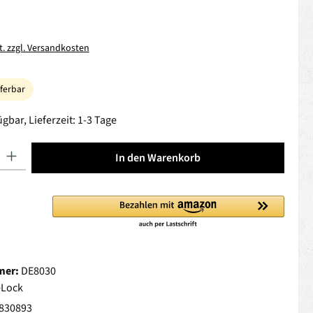
t. zzgl. Versandkosten
eferbar
gbar, Lieferzeit: 1-3 Tage
 Gib den gewünschten Wert ein oder benutze die Schaltflächen um die Anza
In den Warenkorb
mer:
DE8030
Lock
830893