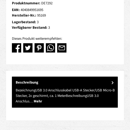
Produktnummer:
DE7292
EAN:
4040849951695
Hersteller-Nr.:
95169
Lagerbestand:
3
Verfügbarer Bestand:
3
Dieses Produkt weiterempfehlen:
Beschreibung
BezeichnungUSB 3.0 Anschlusskabel USB-A Stecker/USB Micro-B
Stecker, 2x geschirmt, ca. 1 MeterBeschreibungUSB 3.0
Anschlus…
Mehr