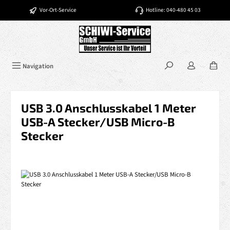
Zum Hauptinhalt springen
Vor-Ort-Service
Hotline: 040-480 45 03
Navigation
USB 3.0 Anschlusskabel 1 Meter
USB-A Stecker/USB Micro-B
Stecker
Bildergalerie überspringen