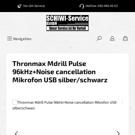
Zum Hauptinhalt springen
Vor-Ort-Service
Hotline: 040-480 45 03
Navigation
Thronmax Mdrill Pulse
96kHz+Noise cancellation
Mikrofon USB silber/schwarz
Bildergalerie überspringen