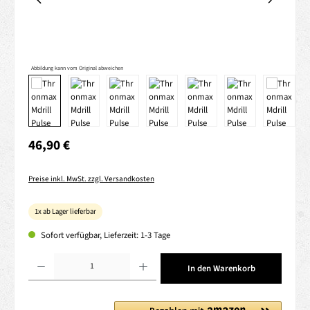
Abbildung kann vom Original abweichen
Regulärer Preis:
46,90 €
Preise inkl. MwSt. zzgl. Versandkosten
1x ab Lager lieferbar
Sofort verfügbar, Lieferzeit: 1-3 Tage
Produkt Anzahl: Gib den gewünschten Wert ein oder benutze die Schaltflächen um die 
In den Warenkorb