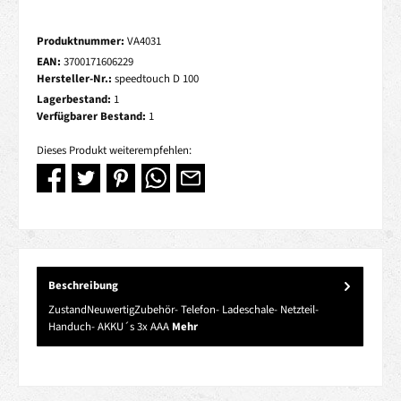
Produktnummer:
VA4031
EAN:
3700171606229
Hersteller-Nr.:
speedtouch D 100
Lagerbestand:
1
Verfügbarer Bestand:
1
Dieses Produkt weiterempfehlen:
Beschreibung
ZustandNeuwertigZubehör- Telefon- Ladeschale- Netzteil-
Handuch- AKKU´s 3x AAA
Mehr