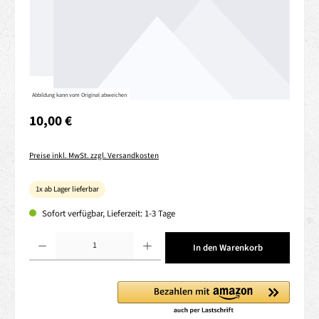
Abbildung kann vom Original abweichen
Regulärer Preis:
10,00 €
Preise inkl. MwSt. zzgl. Versandkosten
1x ab Lager lieferbar
Sofort verfügbar, Lieferzeit: 1-3 Tage
Produkt Anzahl: Gib den gewünschten Wert ein oder benutze die Schaltflächen um die 
In den Warenkorb