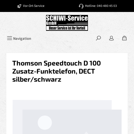
Zum Hauptinhalt springen
Vor-Ort-Service
Hotline: 040-480 45 03
Navigation
Thomson Speedtouch D 100
Zusatz-Funktelefon, DECT
silber/schwarz
Bildergalerie überspringen