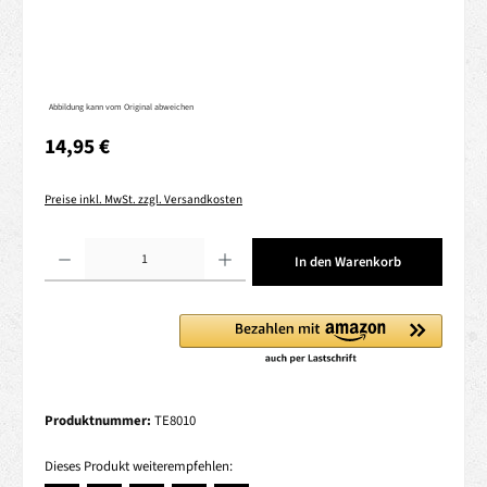
Abbildung kann vom Original abweichen
Regulärer Preis:
14,95 €
Preise inkl. MwSt. zzgl. Versandkosten
Produkt Anzahl: Gib den gewünschten Wert ein oder benutze die Schaltflächen um die 
In den Warenkorb
Produktnummer:
TE8010
Dieses Produkt weiterempfehlen: