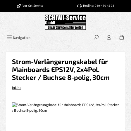
Zum Hauptinhalt springen
Vor-Ort-Service
Hotline: 040-480 45 03
Navigation
Strom-Verlängerungskabel für
Mainboards EPS12V, 2x4Pol.
Stecker / Buchse 8-polig, 30cm
InLine
Bildergalerie überspringen