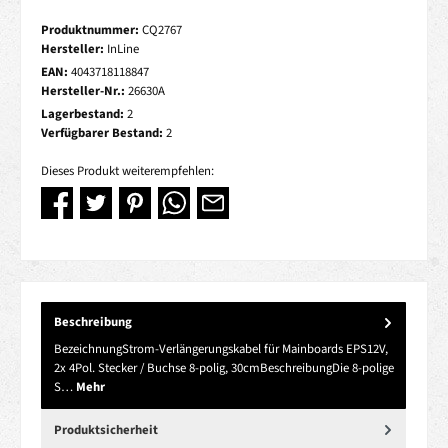
Produktnummer:
CQ2767
Hersteller:
InLine
EAN:
4043718118847
Hersteller-Nr.:
26630A
Lagerbestand:
2
Verfügbarer Bestand:
2
Dieses Produkt weiterempfehlen:
Beschreibung
BezeichnungStrom-Verlängerungskabel für Mainboards EPS12V,
2x 4Pol. Stecker / Buchse 8-polig, 30cmBeschreibungDie 8-polige
S…
Mehr
Produktsicherheit