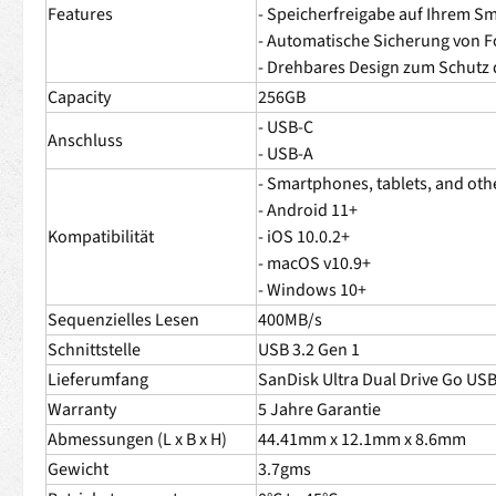
Features
- Speicherfreigabe auf Ihrem S
- Automatische Sicherung von 
- Drehbares Design zum Schutz 
Capacity
256GB
- USB-C
Anschluss
- USB-A
- Smartphones, tablets, and oth
- Android 11+
Kompatibilität
- iOS 10.0.2+
- macOS v10.9+
- Windows 10+
Sequenzielles Lesen
400MB/s
Schnittstelle
USB 3.2 Gen 1
Lieferumfang
SanDisk Ultra Dual Drive Go USB
Warranty
5 Jahre Garantie
Abmessungen (L x B x H)
44.41mm x 12.1mm x 8.6mm
Gewicht
3.7gms