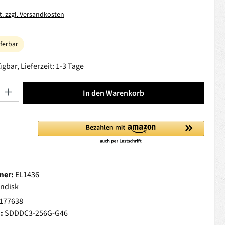
t. zzgl. Versandkosten
eferbar
gbar, Lieferzeit: 1-3 Tage
 Gib den gewünschten Wert ein oder benutze die Schaltflächen um die Anza
In den Warenkorb
mer:
EL1436
ndisk
177638
.:
SDDDC3-256G-G46