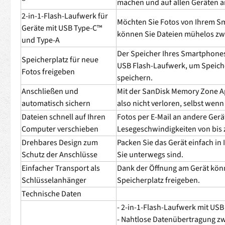
machen und auf allen Geräten 
2-in-1-Flash-Laufwerk für
Möchten Sie Fotos von Ihrem Sm
Geräte mit USB Type-C™
können Sie Dateien mühelos zw
und Type-A
Der Speicher Ihres Smartphones 
Speicherplatz für neue
USB Flash-Laufwerk, um Speiche
Fotos freigeben
speichern.
Anschließen und
Mit der SanDisk Memory Zone Ap
automatisch sichern
also nicht verloren, selbst wenn
Dateien schnell auf Ihren
Fotos per E-Mail an andere Gerä
Computer verschieben
Lesegeschwindigkeiten von bis 
Drehbares Design zum
Packen Sie das Gerät einfach in
Schutz der Anschlüsse
Sie unterwegs sind.
Einfacher Transport als
Dank der Öffnung am Gerät könn
Schlüsselanhänger
Speicherplatz freigeben.
Technische Daten
- 2-in-1-Flash-Laufwerk mit US
- Nahtlose Datenübertragung z