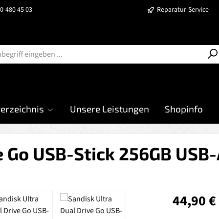
40-480 45 03
Reparatur-Service
verzeichnis
Unsere Leistungen
Shopinfo
ve Go USB-Stick 256GB USB
Regulärer Prei
44,90 €