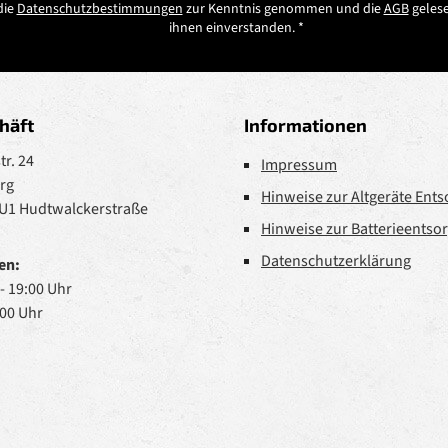
die
Datenschutzbestimmungen
zur Kenntnis genommen und die
AGB
gelese
ihnen einverstanden.
*
häft
Informationen
r. 24
Impressum
rg
Hinweise zur Altgeräte Ent
 U1 Hudtwalckerstraße
Hinweise zur Batterieentso
Datenschutzerklärung
en:
 - 19:00 Uhr
:00 Uhr