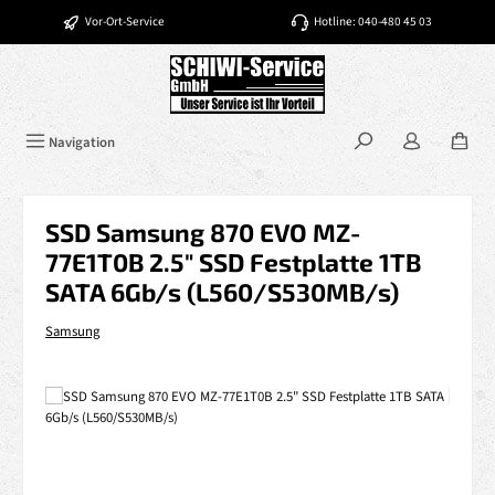
Zum Hauptinhalt springen
Vor-Ort-Service
Hotline: 040-480 45 03
Navigation
SSD Samsung 870 EVO MZ-
77E1T0B 2.5" SSD Festplatte 1TB
SATA 6Gb/s (L560/S530MB/s)
Samsung
Bildergalerie überspringen