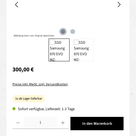
Abbildung kann vom Original abweichen
Regulärer Preis:
300,00 €
Preise inkl. MwSt. zzgl. Versandkosten
1x ab Lager lieferbar
Sofort verfügbar, Lieferzeit: 1-3 Tage
Produkt Anzahl: Gib den gewünschten Wert ein oder benutze die Schaltflächen um die 
In den Warenkorb