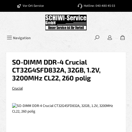
Zum Hauptinhalt springen
Vor-Ort-Service
Hotline: 040-480 45 03
Navigation
SO-DIMM DDR-4 Crucial
CT32G4SFD832A, 32GB, 1.2V,
3200MHz CL22, 260 polig
Crucial
Bildergalerie überspringen