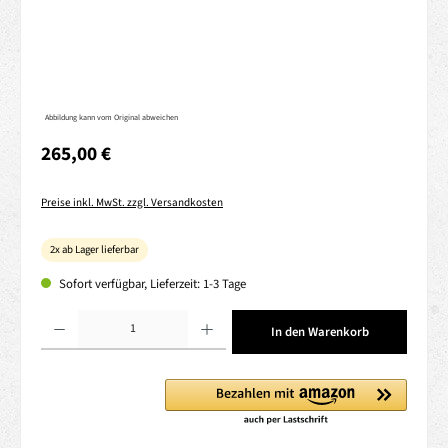
Abbildung kann vom Original abweichen
Regulärer Preis:
265,00 €
Preise inkl. MwSt. zzgl. Versandkosten
2x ab Lager lieferbar
Sofort verfügbar, Lieferzeit: 1-3 Tage
Produkt Anzahl: Gib den gewünschten Wert ein oder benutze die Schaltflächen um die 
In den Warenkorb