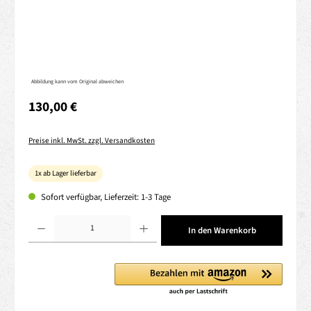
Abbildung kann vom Original abweichen
Regulärer Preis:
130,00 €
Preise inkl. MwSt. zzgl. Versandkosten
1x ab Lager lieferbar
Sofort verfügbar, Lieferzeit: 1-3 Tage
Produkt Anzahl: Gib den gewünschten Wert ein oder benutze die Schaltflächen um die 
In den Warenkorb