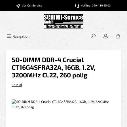
Zum Hauptinhalt springen
Vor-Ort-Service
Hotline: 040-480 45 03
Navigation
SO-DIMM DDR-4 Crucial
CT16G4SFRA32A, 16GB, 1.2V,
3200MHz CL22, 260 polig
Crucial
Bildergalerie überspringen