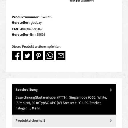
Produktnummer:
CW8219
Hersteller:
goobay
EAN:
4040849596162
Hersteller-Nr.:
59616
Dieses Produkt weiterempfehlen:
Beschreibung
BezeichnungGlasfaserkabel (FTTH), Singlemode (OS2) White,
(Simplex), 30 mTypSC-APC (8°) Stecker > LC-UPC Stecker,
halogen…
Mehr
Produktsicherheit