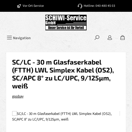
Zum Hauptinhalt springen
Vor-Ort-Service
Hotline: 040-480 45 03
Navigation
SC/LC - 30 m Glasfaserkabel
(FTTH) LWL Simplex Kabel (OS2),
SC/APC 8° zu LC/UPC, 9/125µm,
weiß
goobay
Bildergalerie überspringen