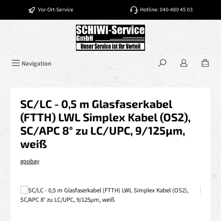
Zum Hauptinhalt springen
Vor-Ort-Service
Hotline: 040-480 45 03
Navigation
SC/LC - 0,5 m Glasfaserkabel
(FTTH) LWL Simplex Kabel (OS2),
SC/APC 8° zu LC/UPC, 9/125µm,
weiß
goobay
Bildergalerie überspringen