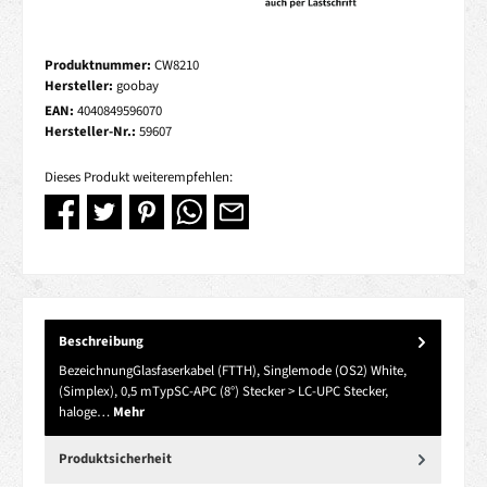
Produktnummer:
CW8210
Hersteller:
goobay
EAN:
4040849596070
Hersteller-Nr.:
59607
Dieses Produkt weiterempfehlen:
Beschreibung
BezeichnungGlasfaserkabel (FTTH), Singlemode (OS2) White,
(Simplex), 0,5 mTypSC-APC (8°) Stecker > LC-UPC Stecker,
haloge…
Mehr
Produktsicherheit